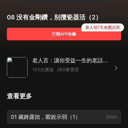
08 没有金剛鑽，别攬瓷器活（2）
新人領7天免費試用
打開APP收聽
老人言：讓你受益一生的老話|洞察人性 少走彎路
103次播放
280條聲音
查看更多
01 藏鋒露拙，匿銳示弱（1）
2min