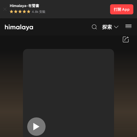
Himalaya-有聲書
打開 App
4.8k 安裝
探索