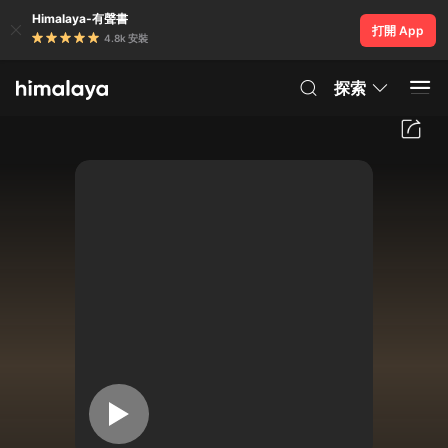
Himalaya-有聲書
打開 App
4.8k 安裝
探索