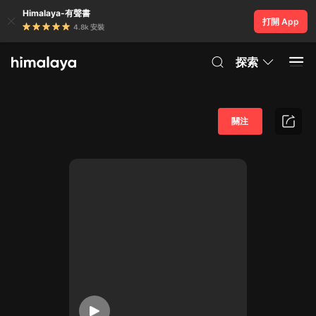
Himalaya-有聲書
打開 App
4.8k 安裝
探索
關注