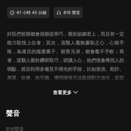
61 小時 45 分鐘
816 聲音
奸臣們前期都會很順從乖巧，善於諂媚君上，而且有一定
能力取悅上位者；其次，這類人毫無廉恥之心，心狠手
辣，為達目的拋妻棄子、殺害兄弟，都會毫不手軟；再
者，這類人善於鑽研取巧，研讀人心，他們很會尋找人的
弱點，然后利用多種見不得光的手段，比如迷信、欺詐、
厚黑、吹捧、扮可憐、博同情等方法取得對方信任，從而
攀上高位。達到他們爭奪權利不可告人的目的。
查看更多
本書打破了傳記和正史的羈絆，將民間傳說故事與歷史真
實事件相結合，會帶給您不一樣的感受以及思考。現在就
聲音
讓我揭開歷史的重重謎團，慢慢講述那些大奸臣臺前幕后
鮮為人知的秘密歷史吧！
816聲音