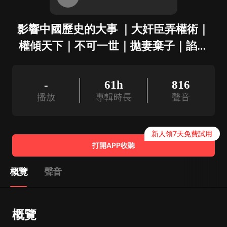
影響中國歷史的大事 ｜大奸臣弄權術｜
權傾天下｜不可一世｜拋妻棄子｜諂媚
君上
-
61h
816
播放
專輯時長
聲音
新人領7天免費試用
打開APP收聽
概覽
聲音
概覽