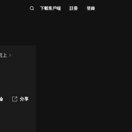
下載客戶端
註冊
登錄
君上
論
分享