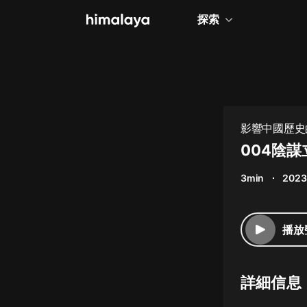
探索
全部
小說
個人成長
影響中國歷史
相聲評書
004陰謀
兒童
3min
2023
歷史
情感治愈
播放
健康養生
商業財經
詳細信息
廣播劇