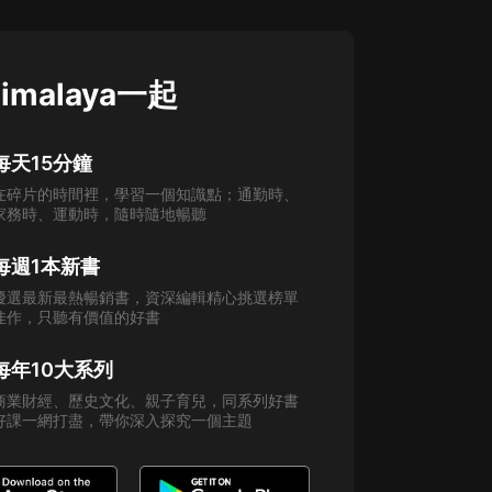
imalaya一起
每天15分鐘
在碎片的時間裡，學習一個知識點；通勤時、
家務時、運動時，隨時隨地暢聽
每週1本新書
優選最新最熱暢銷書，資深編輯精心挑選榜單
佳作，只聽有價值的好書
每年10大系列
商業財經、歷史文化、親子育兒，同系列好書
好課一網打盡，帶你深入探究一個主題