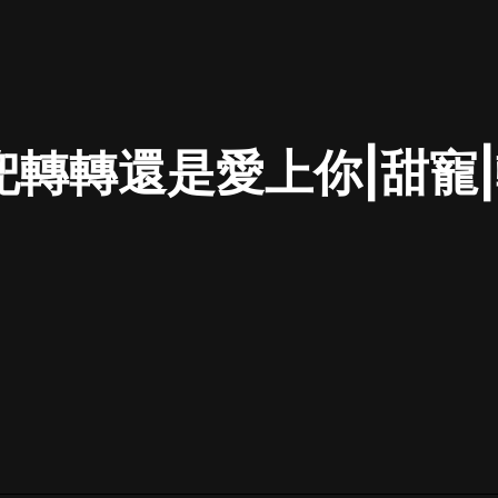
最佳女婿｜都市異能多人有聲劇｜一
種侃侃｜有聲小說
兜轉轉還是愛上你|甜寵
一種侃侃
米小圈上學記:一二三年級 | 暢銷出版
物
米小圈
破壞者聯盟篇1-4季·猴子警長科學探
案記|寶寶巴士
寶寶巴士
大奉打更人丨頭陀淵領銜多人有聲
劇|暢聽全集|王鶴棣、田曦薇主演影
視劇原著|賣報小郎君
頭陀淵講故事
總有這樣的歌只想一個人聽