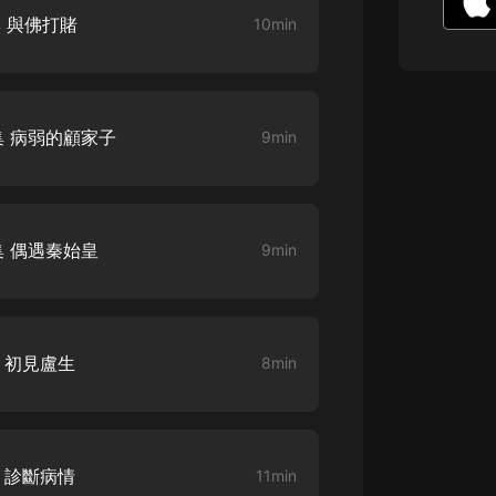
生命科學篇1-2·猴子警長科學探案記|
集 與佛打賭
10min
寶寶巴士科普
寶寶巴士
【新民間劇場】我的老千江湖｜ 有聲
的紫襟｜ 魔幻千手
集 病弱的顧家子
9min
有聲的紫襟
《夜色鋼琴曲》
夜色鋼琴曲趙海洋
集 偶遇秦始皇
9min
太荒吞天訣丨熱血玄幻丨紫襟領銜有
聲劇
有聲的紫襟
嫡女貴嫁 | 一刀蘇蘇團隊制作 | 古言
 初見盧生
8min
宮鬥重生爽文 多人有聲劇
一刀蘇蘇
中國大案紀實 | 每日一驚案！真實案
件恐怖刑偵尚文
 診斷病情
11min
大舌頭尚文