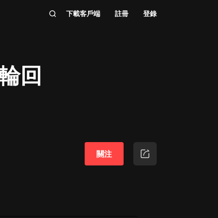
下載客戶端
註冊
登錄
|輪回
關注