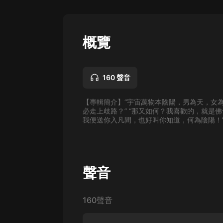
懸疑
科幻
概覽
好書精講
外語
160 聲音
耽美
【專輯簡介】“宇宙萬物本陰陽，男為天，女
認知思維
必走上歧路？” “那又如何？我喜歡的，就是
我便送你入凡間，也好叫你知道，何為陰陽！” 
人文
音樂
粵語
聲音
頭條
160聲音
娛樂