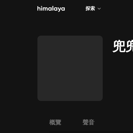
探索
全部
小說
兜
個人成長
相聲評書
兒童
歷史
情感治愈
健康養生
商業財經
概覽
聲音
廣播劇