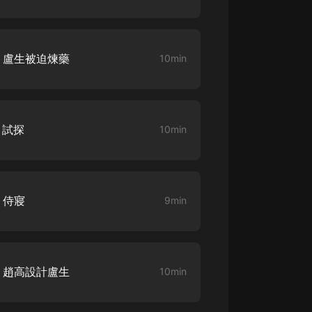
大秦：不裝了，你爹我是秦始皇丨爆
笑穿越丨伍壹劇社多人劇|趙家繼承
人秦朝
伍壹劇社
 盧生被迫煉藥
10min
詭秘之主 | 多人有聲劇丨同名動畫原
著 | 西幻克蘇魯 | 烏賊作品
8082Audio
 試探
10min
重生1980：開局迎娶姐姐閨蜜丨頭
陀淵領銜丨重生八零丨精品多人有聲
劇
頭陀淵講故事
成何體統丨雙穿反套路爆笑爽文丨冷
 侍寢
9min
月淺淺&倔強的小紅丨精品多人有聲
劇
o冷月淺淺o
 趙高設計盧生
10min