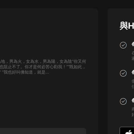
灰姑娘音樂
郭德綱於謙相聲全集
與H
德雲社郭德綱相聲VIP
安全警長啦咘啦哆·假期篇|新篇章加
更|寶寶巴士故事
寶寶巴士
為地，男為火，女為水，男為陽，女為陰“你又何
凡人修仙傳|楊洋主演影視原著|薑廣
佛也阻止不了。你才是何必苦心勸我！”“既如此，
濤配音多播版本
“我也好叫佛知道，就是...
光合積木
摸金天師【第一季】（紫襟演播）
有聲的紫襟
無敵六皇子|爆笑穿越|無敵流皇子|安
燃領銜有聲小說
安燃