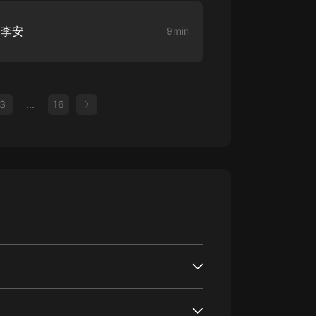
 李安
9min
3
...
16