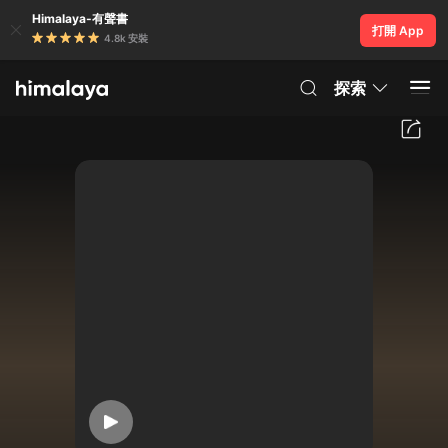
Himalaya-有聲書
打開 App
4.8k 安裝
探索