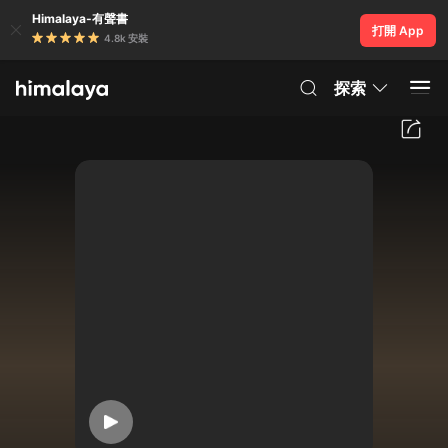
Himalaya-有聲書
打開 App
4.8k 安裝
探索