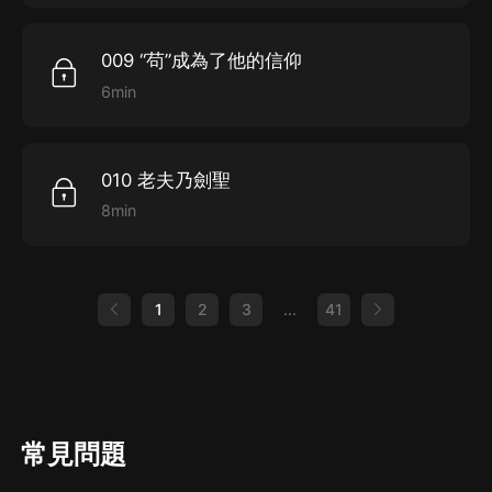
009 “苟”成為了他的信仰
6min
010 老夫乃劍聖
8min
1
2
3
...
41
常見問題