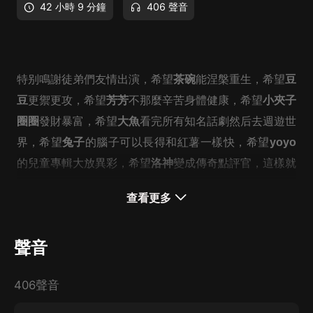
42 小時 9 分鐘
406 聲音
特别鳴謝徒弟們友情出演，希望
茶碗
能涅槃重生，希望
豆
豆
更禦更攻，希望
芳芳
不那麼辛苦身體健康，希望
小夾子
圈圈
發財暴富，希望
大魚
看完所有知名話劇然后去週遊世
界，希望
兔子
的腦子可以長得和紅薯一樣快，希望
yoyo
的兒童專輯大放異彩，希望
洛神
變成傳奇點評官，這樣就
可以繼續給我好吃的了。。。。噗哈哈哈哈，祝所有孩子
查看更多
新年得償所願，越來越好。
聲音
同類爆笑爽文歡迎點擊以下鏈接，直接收聽：
406聲音
歡迎收聽爆笑歷史權謀小說《丞相保重》
歡迎收聽爆笑都市爽文《有個沙雕血族老婆是什麼體驗》