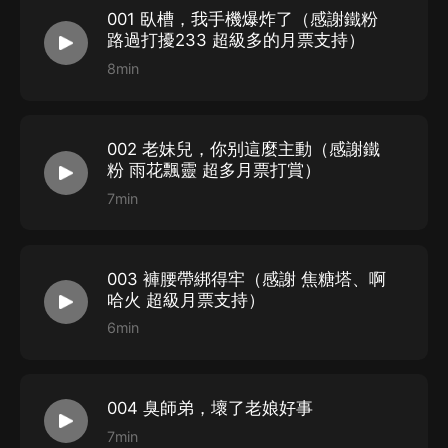
001 臥槽，我手機爆炸了（感謝鐵粉
歡迎收聽爆笑懸疑爽文《群鬼玩過界》
路過打擾233 超級多的月票支持）
歡迎收聽爆笑懸疑劇《和衰神同居的日子》
8min
歡迎收聽爆笑網遊小說《網遊之豔遇風流》
歡迎收聽爆笑都市劇《我師父是瘋人院大佬》
歡迎收聽爆笑懸疑恐怖劇《我被系統搞了》
002 老妹兒，你别這麼主動（感謝鐵
粉 雨花飄靈 超多月票打賞）
7min
【購買須知】
1、本作品為付費有聲書，購買成功后，即可收聽。
2、版權歸原作者所有，嚴禁翻錄成任何形式，嚴禁在任
003 褲腰帶綁得牢（感謝 焦糖塔、啊
何第三方平臺傳播，違者將追究其法律責任。
哈火 超級月票支持）
3、如在充值／購買環節遇到問題，您可通過頁面右上方
6min
按鈕，將頁面分享至微信內使用微信支付完成購買。
4、在購買過程中，如果您有任何問題，可以按以下步驟
004 臭師弟，壞了老娘好事
谘詢在線客服：
7min
第一步：您可在喜馬拉雅APP【賬號-聯系客服】中谘詢