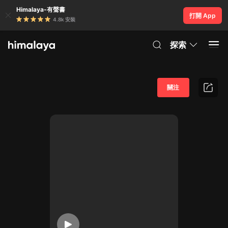
Himalaya-有聲書
打開 App
4.8k 安裝
探索
關注