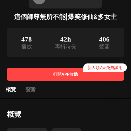
這個師尊無所不能|爆笑修仙&多女主
478
42h
406
播放
專輯時長
聲音
新人領7天免費試用
打開APP收聽
概覽
聲音
概覽