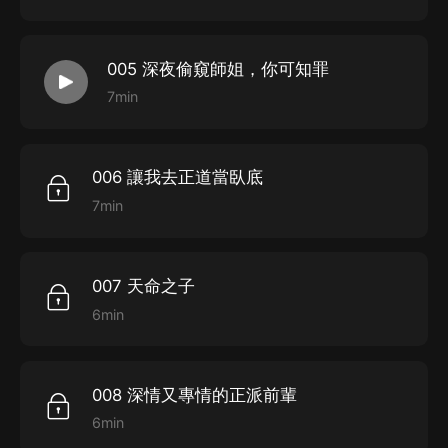
在線客服；
第二步：如果您無法聯系上APP內在線客服，可關注
005 深夜偷窺師姐，你可知罪
【喜馬拉雅APP】公眾號，通過下方菜單欄里【我的-在
7min
線客服】谘詢在線客服；
第三步：如果在線客服都未取得聯系，也可撥打客服電
話：400-838-5616
006 讓我去正道當臥底
7min
007 天命之子
6min
008 深情又專情的正派前輩
6min