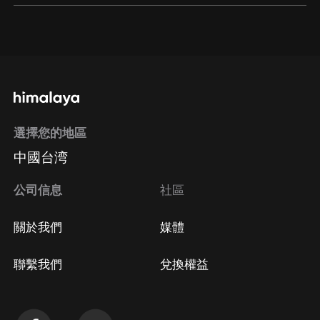
通過網頁端訂閱如何取消？
點擊這裡
通過手機端訂閱如何取消？
選擇您的地區
Apple Store取消訂閱
中國台湾
方法
Google Play取消訂閱方法
公司信息
社區
關於我們
媒體
聯繫我們
兌換權益