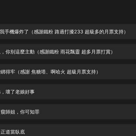
灰姑娘音樂
郭德綱於謙相聲全集
德雲社郭德綱相聲VIP
槽，我手機爆炸了（感謝鐵粉 路過打擾233 超級多的月票支持）
安全警長啦咘啦哆·假期篇|新篇章加
更|寶寶巴士故事
妹兒，你别這麼主動（感謝鐵粉 雨花飄靈 超多月票打賞）
寶寶巴士
凡人修仙傳|楊洋主演影視原著|薑廣
濤配音多播版本
腰帶綁得牢（感謝 焦糖塔、啊哈火 超級月票支持）
光合積木
師弟，壞了老娘好事
摸金天師【第一季】（紫襟演播）
有聲的紫襟
夜偷窺師姐，你可知罪
無敵六皇子|爆笑穿越|無敵流皇子|安
燃領銜有聲小說
安燃
我去正道當臥底