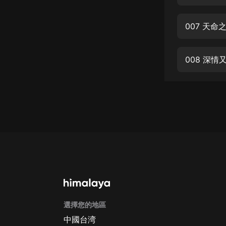
經典名著
人物傳記
007 天命
電影
生活
008 深
英語
日語
課程
少兒教育
二次元
教育培訓
IT科技
選擇您的地區
汽車
中國台湾