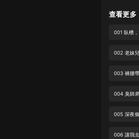
懸疑
查看更多
科幻
001 臥
好書精講
外語
002 老
耽美
認知思維
003 褲
人文
音樂
004 臭
粵語
005 深
頭條
娛樂
006 讓