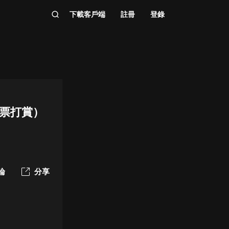
下載客戶端
註冊
登錄
月票打賞）
論
分享