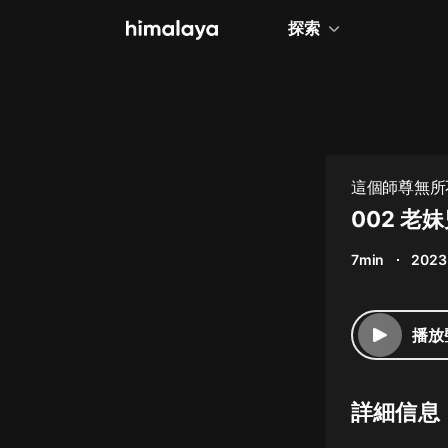
探索
全部
小說
個人成長
這個師尊無所
相聲評書
002 
兒童
7min
2023
歷史
情感治愈
播放
健康養生
商業財經
詳細信息
廣播劇