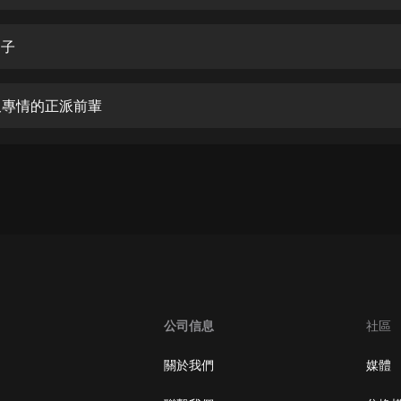
生命科學篇1-2·猴子警長科學探案記|
寶寶巴士科普
寶寶巴士
之子
【新民間劇場】我的老千江湖｜ 有聲
的紫襟｜ 魔幻千手
情又專情的正派前輩
有聲的紫襟
《夜色鋼琴曲》
夜色鋼琴曲趙海洋
太荒吞天訣丨熱血玄幻丨紫襟領銜有
聲劇
有聲的紫襟
嫡女貴嫁 | 一刀蘇蘇團隊制作 | 古言
宮鬥重生爽文 多人有聲劇
公司信息
社區
一刀蘇蘇
中國大案紀實 | 每日一驚案！真實案
關於我們
媒體
件恐怖刑偵尚文
大舌頭尚文