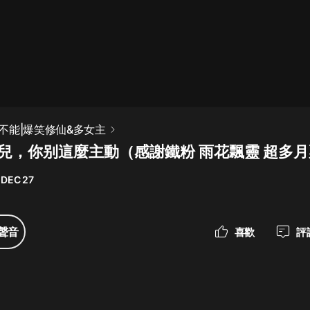
最佳女婿｜都市異能多人有聲劇｜一
種侃侃｜有聲小說
一種侃侃
米小圈上學記:一二三年級 | 暢銷出版
不能|爆笑修仙&多女主
物
老妹兒，你别這麼主動（感謝鐵粉 雨花飄靈 超多
米小圈
 DEC 27
破壞者聯盟篇1-4季·猴子警長科學探
案記|寶寶巴士
寶寶巴士
聲音
喜歡
評
大奉打更人丨頭陀淵領銜多人有聲
劇|暢聽全集|王鶴棣、田曦薇主演影
視劇原著|賣報小郎君
頭陀淵講故事
總有這樣的歌只想一個人聽