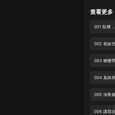
懸疑
查看更多
科幻
001 臥
好書精講
外語
002 老
耽美
認知思維
003 褲
人文
音樂
004 臭
粵語
005 深
頭條
娛樂
006 讓