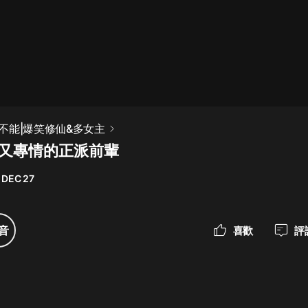
最佳女婿｜都市異能多人有聲劇｜一
種侃侃｜有聲小說
一種侃侃
米小圈上學記:一二三年級 | 暢銷出版
不能|爆笑修仙&多女主
物
情又專情的正派前輩
米小圈
 DEC 27
破壞者聯盟篇1-4季·猴子警長科學探
案記|寶寶巴士
寶寶巴士
音
喜歡
評
大奉打更人丨頭陀淵領銜多人有聲
劇|暢聽全集|王鶴棣、田曦薇主演影
視劇原著|賣報小郎君
頭陀淵講故事
總有這樣的歌只想一個人聽