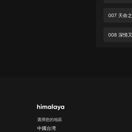
經典名著
人物傳記
007 天命
電影
生活
008 深
英語
日語
課程
少兒教育
二次元
教育培訓
IT科技
選擇您的地區
汽車
中國台湾