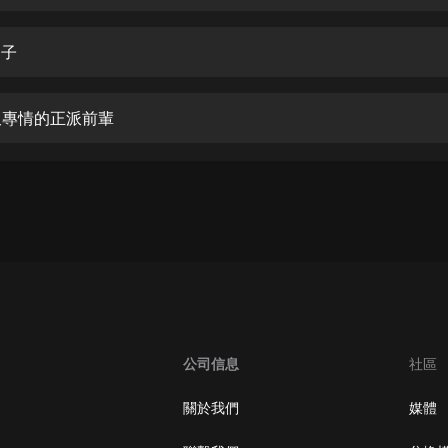
生命科學篇1-2·猴子警長科學探案記|
寶寶巴士科普
寶寶巴士
之子
【新民間劇場】我的老千江湖｜ 有聲
的紫襟｜ 魔幻千手
情又專情的正派前輩
有聲的紫襟
《夜色鋼琴曲》
夜色鋼琴曲趙海洋
太荒吞天訣丨熱血玄幻丨紫襟領銜有
聲劇
有聲的紫襟
嫡女貴嫁 | 一刀蘇蘇團隊制作 | 古言
宮鬥重生爽文 多人有聲劇
公司信息
社區
一刀蘇蘇
中國大案紀實 | 每日一驚案！真實案
關於我們
媒體
件恐怖刑偵尚文
大舌頭尚文