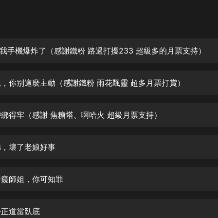
灰姑娘音樂
郭德綱於謙相聲全集
德雲社郭德綱相聲VIP
槽，我手機爆炸了（感謝鐵粉 路過打擾233 超級多的月票支持）
安全警長啦咘啦哆·假期篇|新篇章加
更|寶寶巴士故事
妹兒，你别這麼主動（感謝鐵粉 雨花飄靈 超多月票打賞）
寶寶巴士
凡人修仙傳|楊洋主演影視原著|薑廣
濤配音多播版本
腰帶綁得牢（感謝 焦糖塔、啊哈火 超級月票支持）
光合積木
師弟，壞了老娘好事
摸金天師【第一季】（紫襟演播）
有聲的紫襟
夜偷窺師姐，你可知罪
無敵六皇子|爆笑穿越|無敵流皇子|安
燃領銜有聲小說
安燃
我去正道當臥底