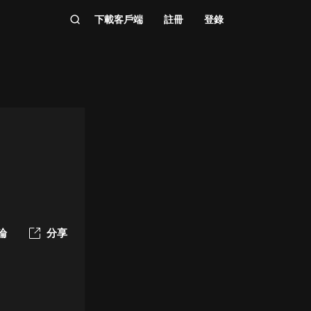
下載客戶端
註冊
登錄
論
分享