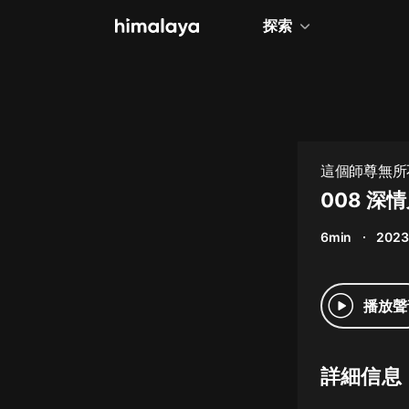
探索
全部
小說
個人成長
這個師尊無所
相聲評書
008 深
兒童
6min
2023
歷史
情感治愈
播放聲
健康養生
商業財經
詳細信息
廣播劇