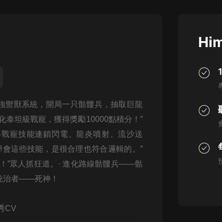
灰姑娘音樂
郭德綱於謙相聲全集
Him
德雲社郭德綱相聲VIP
安全警長啦咘啦哆·假期篇|新篇章加
更|寶寶巴士故事
寶寶巴士
強禦獸系統，開局一只骷髏兵，抽取巨龍
凡人修仙傳|楊洋主演影視原著|薑廣
濤配音多播版本
泰坦級戰寵，獲得獎勵10000點積分！”
光合積木
獲得戰寵技能連鎖閃電、龍炎噴射、流沙送
學會這些技能，是很合理也符合邏輯的。”
摸金天師【第一季】（紫襟演播）
有聲的紫襟
！”眾人抓狂道。· 進化路線骷髏兵——骷
統治者——死神！
無敵六皇子|爆笑穿越|無敵流皇子|安
燃領銜有聲小說
安燃
秀CV