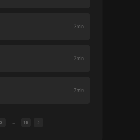
7min
7min
7min
3
...
16