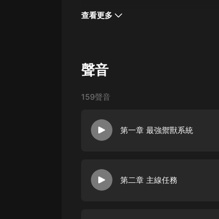
經典名著
查看更多
人物傳記
電影
生活
聲音
英語
日語
159聲音
課程
第一章 最強禦獸系統
少兒教育
二次元
教育培訓
第二章 主線任務
IT科技
汽車