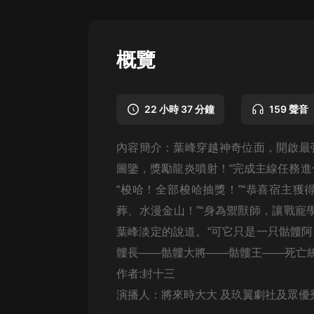
懸疑
科幻
概覽
好書精講
外語
22 小時 37 分鐘
159 聲音
耽美
內容簡介：葉峰穿越神奇位面，開啟最
認知思維
圖鑒，獎勵龍炎噴射！“完成主線任務進化
人文
“梭哈！全部梭哈抽獎！”“恭喜宿主
音樂
葬、水漫金山！”“身為禦獸師，讓戰寵
葉峰淡定的說道。“可它只是一只骷髏阿
粵語
髏長——骷髏大將——骷髏王——死亡
頭條
作者:
封十三
娛樂
演播人：
將來時大大 及玖翼劇社及眾優