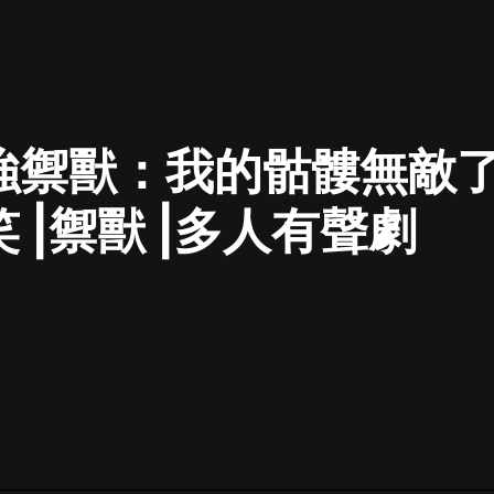
最佳女婿｜都市異能多人有聲劇｜一
種侃侃｜有聲小說
強禦獸：我的骷髏無敵了
一種侃侃
米小圈上學記:一二三年級 | 暢銷出版
 |禦獸 |多人有聲劇
物
米小圈
破壞者聯盟篇1-4季·猴子警長科學探
案記|寶寶巴士
寶寶巴士
大奉打更人丨頭陀淵領銜多人有聲
劇|暢聽全集|王鶴棣、田曦薇主演影
視劇原著|賣報小郎君
頭陀淵講故事
總有這樣的歌只想一個人聽