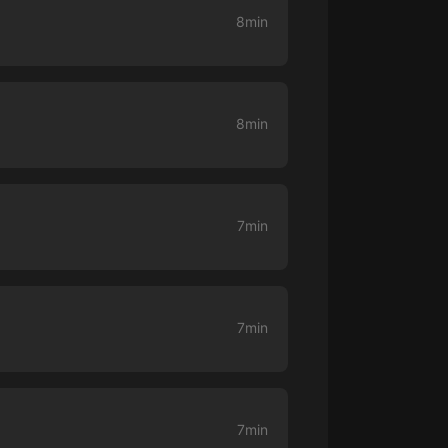
8min
大秦：不裝了，你爹我是秦始皇丨爆
笑穿越丨伍壹劇社多人劇|趙家繼承
人秦朝
伍壹劇社
詭秘之主 | 多人有聲劇丨同名動畫原
8min
著 | 西幻克蘇魯 | 烏賊作品
8082Audio
重生1980：開局迎娶姐姐閨蜜丨頭
陀淵領銜丨重生八零丨精品多人有聲
7min
劇
頭陀淵講故事
成何體統丨雙穿反套路爆笑爽文丨冷
月淺淺&倔強的小紅丨精品多人有聲
劇
o冷月淺淺o
7min
7min