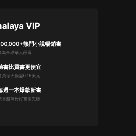
alaya VIP
100,000+熱門小說暢銷書
專為全球華人嚴選
聽書比買書更便宜
會員每天僅需0.16美元
每週一本爆款新書
預售超萬冊好書搶先聽