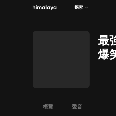
探索
全部
小說
最
個人成長
爆笑
相聲評書
兒童
歷史
情感治愈
健康養生
商業財經
概覽
聲音
廣播劇