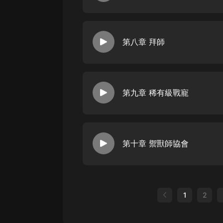
第八章 拜師
第九章 稀有級戰寵
第十章 禦獸師協會
1
2