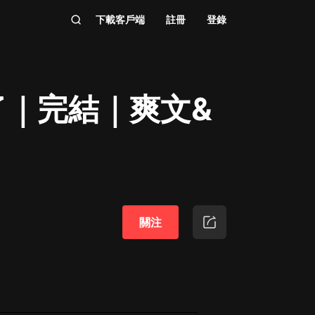
下載客戶端
註冊
登錄
｜完結｜爽文&
關注