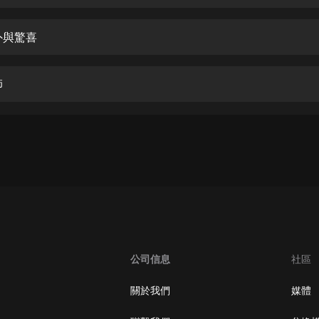
生命科學篇1-2·猴子警長科學探案記|
寶寶巴士科普
寶寶巴士
外與驚喜
【新民間劇場】我的老千江湖｜ 有聲
的紫襟｜ 魔幻千手
師
有聲的紫襟
《夜色鋼琴曲》
夜色鋼琴曲趙海洋
太荒吞天訣丨熱血玄幻丨紫襟領銜有
聲劇
有聲的紫襟
嫡女貴嫁 | 一刀蘇蘇團隊制作 | 古言
宮鬥重生爽文 多人有聲劇
公司信息
社區
一刀蘇蘇
中國大案紀實 | 每日一驚案！真實案
關於我們
媒體
件恐怖刑偵尚文
大舌頭尚文