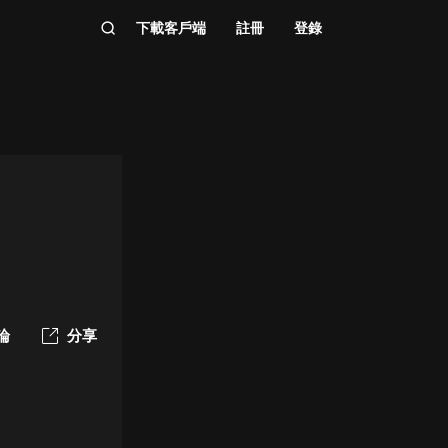
下載客戶端
註冊
登錄
論
分享