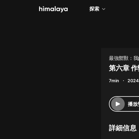
探索
全部
小說
個人成長
最強禦獸：我
相聲評書
第六章 
兒童
7min
2024
歷史
情感治愈
播放
健康養生
商業財經
詳細信息
廣播劇