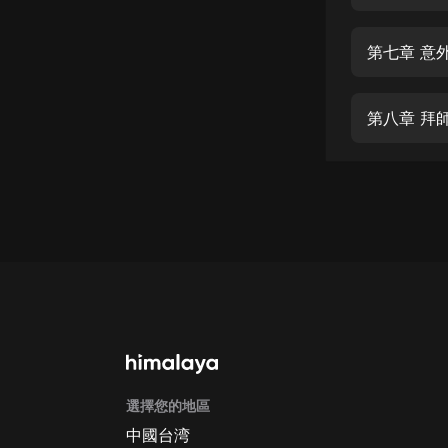
經典名著
人物傳記
第七章 意
電影
生活
第八章 拜
英語
日語
課程
少兒教育
二次元
教育培訓
IT科技
選擇您的地區
汽車
中國台湾