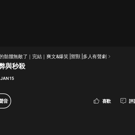
最佳女婿｜都市異能多人有聲劇｜一
種侃侃｜有聲小說
一種侃侃
米小圈上學記:一二三年級 | 暢銷出版
的骷髏無敵了｜完結｜爽文&爆笑 |禦獸 |多人有聲劇
物
作弊與秒殺
米小圈
 JAN 15
破壞者聯盟篇1-4季·猴子警長科學探
案記|寶寶巴士
寶寶巴士
聲音
喜歡
評
大奉打更人丨頭陀淵領銜多人有聲
劇|暢聽全集|王鶴棣、田曦薇主演影
視劇原著|賣報小郎君
頭陀淵講故事
總有這樣的歌只想一個人聽