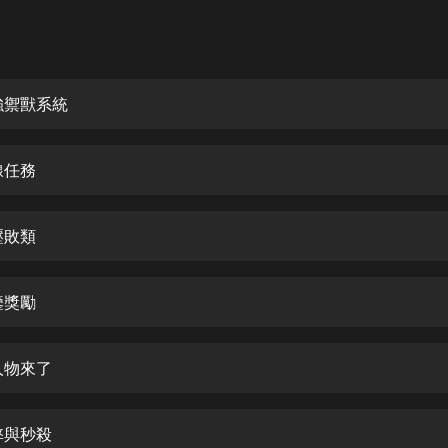
灰姑娘音樂
郭德綱於謙相聲全集
德雲社郭德綱相聲VIP
強禦獸系統
安全警長啦咘啦哆·假期篇|新篇章加
更|寶寶巴士故事
線任務
寶寶巴士
凡人修仙傳|楊洋主演影視原著|薑廣
濤配音多播版本
壓敗類
光合積木
鑒獎勵
摸金天師【第一季】（紫襟演播）
有聲的紫襟
人物來了
無敵六皇子|爆笑穿越|無敵流皇子|安
燃領銜有聲小說
安燃
弊與秒殺