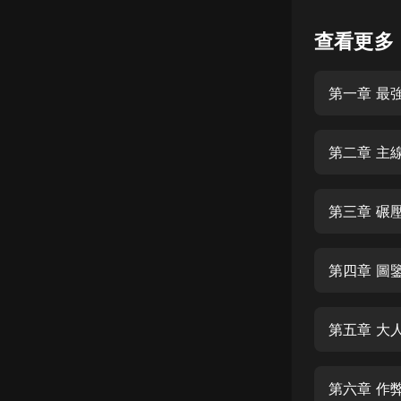
懸疑
查看更多
科幻
第一章 最
好書精講
外語
第二章 主
耽美
認知思維
第三章 碾
人文
音樂
第四章 圖
粵語
第五章 大
頭條
娛樂
第六章 作