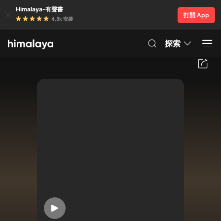
Himalaya-有聲書
打開 App
4.8k 安裝
探索