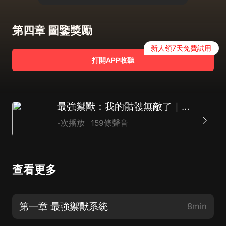
第四章 圖鑒獎勵
新人領7天免費試用
打開APP收聽
最強禦獸：我的骷髏無敵了｜完結｜爽文&爆笑 |禦獸 |多人有聲劇
-次播放
159條聲音
查看更多
第一章 最強禦獸系統
8min