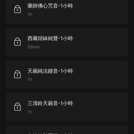
藥師佛心咒音-1小時
現今不管東方的印度、尼泊爾、西藏，甚至於西方世
1h
界，頌缽已普遍用來當做理療(healing)、聲音按摩(sound
massage)、聲音治療(sound therapy)和輪穴平衡(chakra
balancing)的一種媒介或一種工具，是深受肯定的一種療
西藏頌缽純聲-1小時
法。
59min
天籟純法鐘音-1小時
1h
三清鈴天籟音-1小時
1h