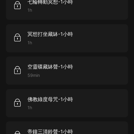
七輪轉動冥想-1小時
1h
冥想打坐藏缽-1小時
1h
空靈碟藏缽聲-1小時
59min
佛教綠度母咒-1小時
1h
帝鐘三清鈴聲-1小時