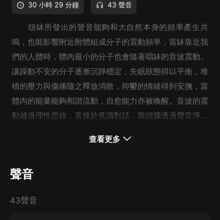
30 小時 29 分鐘
43 聲音
頌缽所發出的聲音能夠和大自然本身的頻率產生共
鳴，也能影響附近附體組成分子的震動頻率，當缽靠近我
們的人體時，體內最小的分子也會隨著唱缽的音波震動。
讓躁動不安的分子逐漸沉靜穩定，失眠狀態得以平衡，堆
積的壓力與傷痛隨之釋放消散，抑鬱的情緒得到安撫，當
體內的能量能夠和諧流動，自愈能力亦被喚醒。音波的震
動越過理性思維，直接於意識對話，當頭腦透過聲音淨化
整理之后，讓身心體驗一種清明直覺。
查看更多
西藏頌缽發出的低音頻，由於波長較高音頻長，能深
聲音
入身體核心，與內在頻率產生共鳴效果，生理現象的酸、
麻、癢、痛則因人而異，甚至敏銳度高的人，能感受頌缽
43聲音
與身體互動后的反饋，體驗到來自身體傳達出來的訊息。