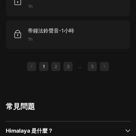
1h
帝鐘法鈴聲音-1小時
1h
1
2
3
...
5
常見問題
Himalaya 是什麼？