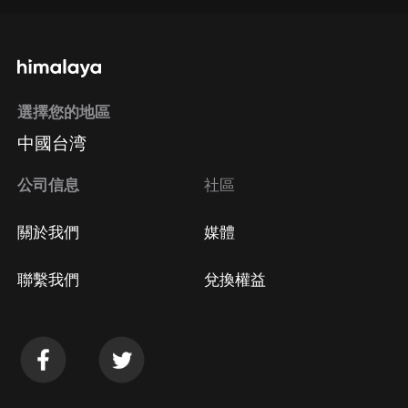
通過手機端訂閱如何取消？
選擇您的地區
Apple Store取消訂閱
中國台湾
方法
Google Play取消訂閱方法
公司信息
社區
關於我們
媒體
聯繫我們
兌換權益