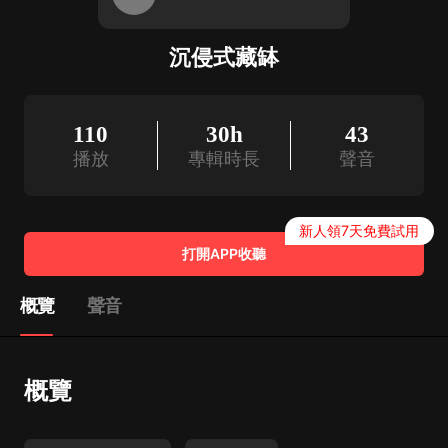
沉侵式藏缽
110
30h
43
播放
專輯時長
聲音
新人領7天免費試用
打開APP收聽
概覽
聲音
概覽