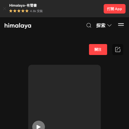
Himalaya-有聲書
打開 App
4.8k 安裝
探索
關注