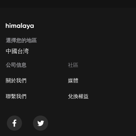
選擇您的地區
中國台湾
公司信息
社區
關於我們
媒體
聯繫我們
兌換權益