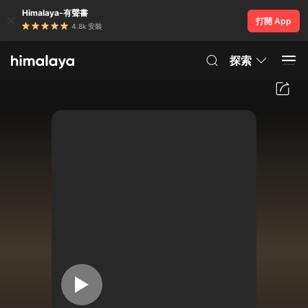
Himalaya-有聲書
打開 App
4.8k 安裝
探索