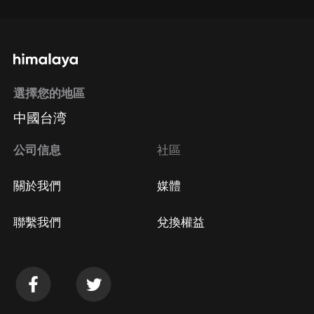
選擇您的地區
中國台湾
公司信息
社區
關於我們
媒體
聯繫我們
兌換權益