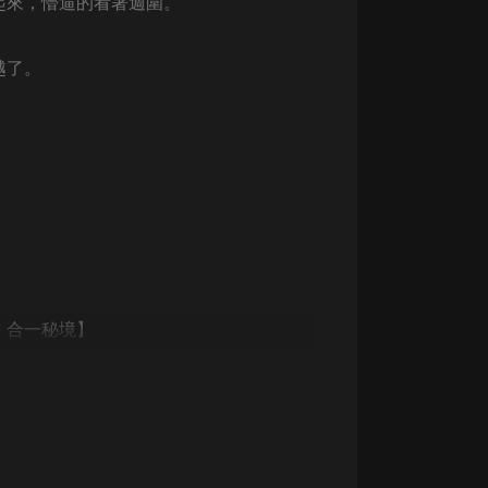
起來，懵逼的看著週圍。
生命科學篇1-2·猴子警長科學探案記|
寶寶巴士科普
。
寶寶巴士
越了。
【新民間劇場】我的老千江湖｜ 有聲
的紫襟｜ 魔幻千手
有聲的紫襟
《夜色鋼琴曲》
夜色鋼琴曲趙海洋
太荒吞天訣丨熱血玄幻丨紫襟領銜有
聲劇
有聲的紫襟
，合一秘境】
嫡女貴嫁 | 一刀蘇蘇團隊制作 | 古言
宮鬥重生爽文 多人有聲劇
一刀蘇蘇
中國大案紀實 | 每日一驚案！真實案
件恐怖刑偵尚文
大舌頭尚文