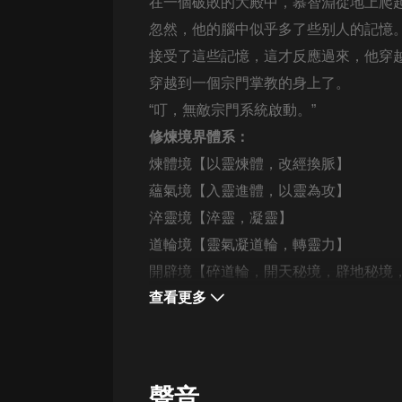
經典名著
在一個破敗的大殿中，慕智淵從地上爬
忽然，他的腦中似乎多了些别人的記憶
人物傳記
接受了這些記憶，這才反應過來，他穿
電影
穿越到一個宗門掌教的身上了。
生活
“叮，無敵宗門系統啟動。”
英語
修煉境界體系：
煉體境【以靈煉體，改經換脈】
日語
蘊氣境【入靈進體，以靈為攻】
課程
淬靈境【淬靈，凝靈】
少兒教育
道輪境【靈氣凝道輪，轉靈力】
開辟境
【碎道輪，開天秘境，辟地秘境
二次元
查看更多
教育培訓
IT科技
汽車
聲音