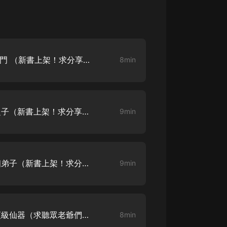
大秦：不裝了，你爹我是秦始皇丨爆
笑穿越丨伍壹劇社多人劇|趙家繼承
人秦朝
伍壹劇社
我的宗門太無敵-001-無敵宗門 （新書上架！求分享，月票，點讚！）
詭秘之主 | 多人有聲劇丨同名動畫原
8min
著 | 西幻克蘇魯 | 烏賊作品
8082Audio
重生1980：開局迎娶姐姐閨蜜丨頭
陀淵領銜丨重生八零丨精品多人有聲
我的宗門太無敵-002-氣運之子（新書上架！求分享，月票，點讚！）
9min
劇
頭陀淵講故事
成何體統丨雙穿反套路爆笑爽文丨冷
月淺淺&倔強的小紅丨精品多人有聲
劇
o冷月淺淺o
我的宗門太無敵-003-第一個弟子（新書上架！求分享，月票，點讚！）
9min
我的宗門太無敵-004-三件頂級仙器（求聽眾老爺們給個月票，點讚！感謝感謝！）
8min