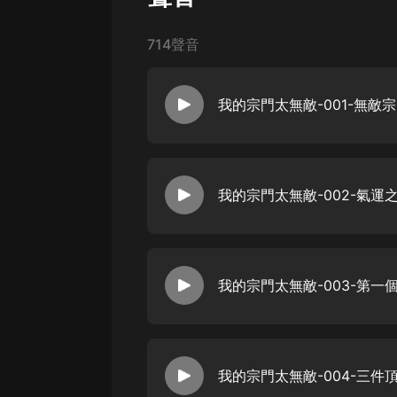
戲曲
旅遊
714聲音
免費專區
暢銷書
其他