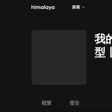
探索
全部
小說
我
個人成長
型
相聲評書
文
兒童
歷史
情感治愈
健康養生
商業財經
概覽
聲音
廣播劇