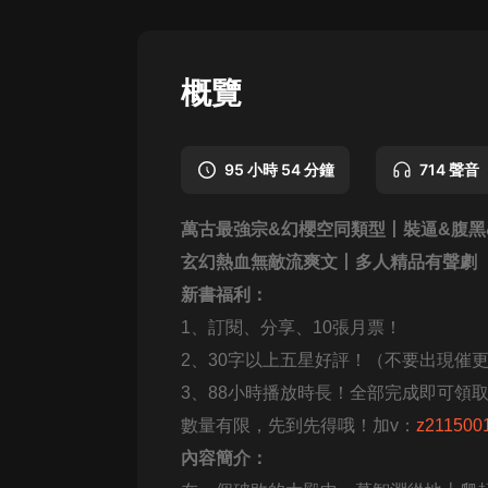
懸疑
科幻
概覽
好書精講
外語
95 小時 54 分鐘
714 聲音
耽美
萬古最強宗&幻櫻空同類型
丨
裝逼&腹黑
認知思維
玄幻熱血無敵流爽文
丨多人精品有聲劇
人文
新書福利：
音樂
1、訂閱、分享、10張月票！
2、30字以上五星好評！（不要出現催
粵語
3、88小時播放時長！全部完成即可領
頭條
數量有限，先到先得哦！加v：
z211500
娛樂
內容簡介：