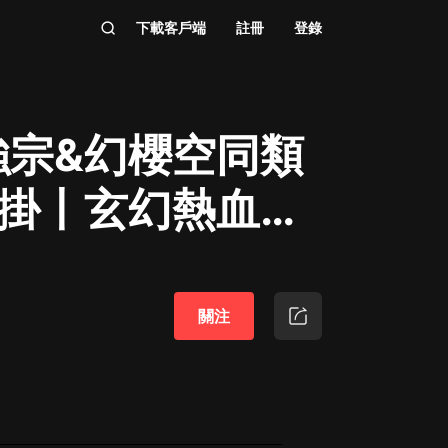
下載客戶端
註冊
登錄
強宗&幻櫻空同類
外掛丨玄幻熱血爽
關注