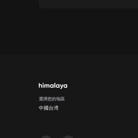
點擊這裡
通過手機端訂閱如何取消？
Apple Store取消訂閱方法
G
選擇您的地區
中國台湾