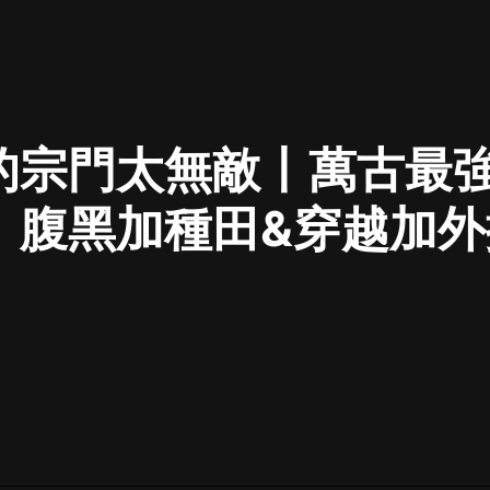
最佳女婿｜都市異能多人有聲劇｜一
種侃侃｜有聲小說
的宗門太無敵丨萬古最
一種侃侃
米小圈上學記:一二三年級 | 暢銷出版
丨腹黑加種田&穿越加
物
米小圈
破壞者聯盟篇1-4季·猴子警長科學探
案記|寶寶巴士
寶寶巴士
大奉打更人丨頭陀淵領銜多人有聲
劇|暢聽全集|王鶴棣、田曦薇主演影
視劇原著|賣報小郎君
頭陀淵講故事
總有這樣的歌只想一個人聽