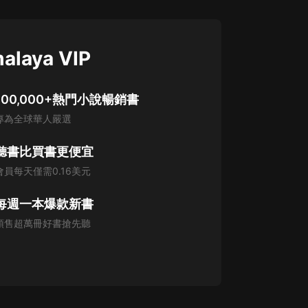
alaya VIP
100,000+熱門小說暢銷書
專為全球華人嚴選
聽書比買書更便宜
會員每天僅需0.16美元
每週一本爆款新書
預售超萬冊好書搶先聽