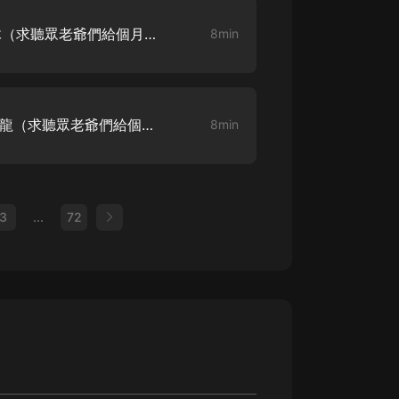
我的宗門太無敵-009-養魂木（求聽眾老爺們給個月票，點讚！感謝感謝！）
8min
我的宗門太無敵-010-氣運金龍（求聽眾老爺們給個月票，點讚！感謝感謝！）
8min
3
...
72