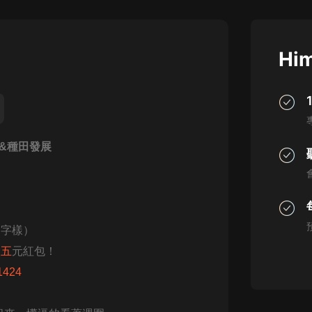
灰姑娘音樂
郭德綱於謙相聲全集
Him
德雲社郭德綱相聲VIP
安全警長啦咘啦哆·假期篇|新篇章加
更|寶寶巴士故事
寶寶巴士
&種田發展
凡人修仙傳|楊洋主演影視原著|薑廣
濤配音多播版本
光合積木
摸金天師【第一季】（紫襟演播）
有聲的紫襟
更字樣）
取
五
元紅包！
無敵六皇子|爆笑穿越|無敵流皇子|安
1424
燃領銜有聲小說
安燃