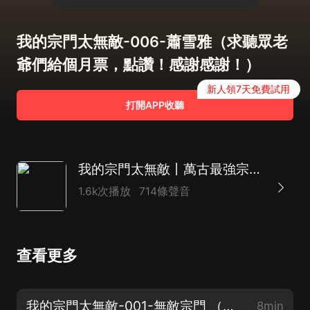
我的宗門太無敵-006-蕭雪雅（求聽眾老
爺們給個月票，點讚！感謝感謝！）
新人領7天免費試用
打開APP收聽
我的宗門太無敵丨萬古最強宗&幻櫻空同類型丨腹黑加種田&穿越加外掛丨玄幻熱血爽文
1.6k次播放
714條聲音
查看更多
我的宗門太無敵-001-無敵宗門 （新書上架！求分享，月票，點讚！）
8min