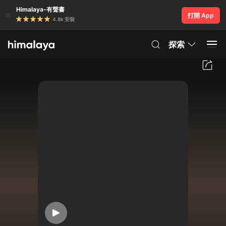
Himalaya-有聲書
打開 App
4.8k 安裝
探索