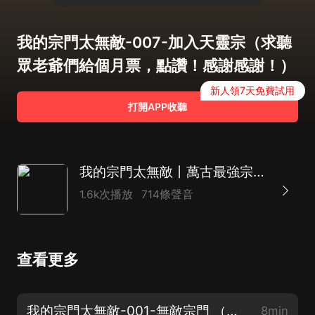
我的宗門太無敵-007-加入天靈宗（求聽
眾老爺們給個月票，點讚！感謝感謝！）
新人領7天免費試用
打開APP收聽
我的宗門太無敵丨萬古最強宗&幻櫻空同類型丨腹黑加種田&穿越加外掛丨玄幻熱血爽文
1.6k次播放
714條聲音
查看更多
我的宗門太無敵-001-無敵宗門 （新書上架！求分享，月票，點讚！）
8min