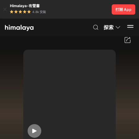
Himalaya-有聲書
打開 App
4.8k 安裝
探索