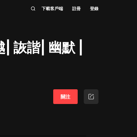
下載客戶端
註冊
登錄
 詼諧| 幽默 |
關注