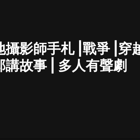
最佳女婿｜都市異能多人有聲劇｜一
種侃侃｜有聲小說
攝影師手札 |戰爭 |穿越|
一種侃侃
米小圈上學記:一二三年級 | 暢銷出版
邱講故事 | 多人有聲劇
物
米小圈
破壞者聯盟篇1-4季·猴子警長科學探
案記|寶寶巴士
寶寶巴士
大奉打更人丨頭陀淵領銜多人有聲
劇|暢聽全集|王鶴棣、田曦薇主演影
視劇原著|賣報小郎君
頭陀淵講故事
總有這樣的歌只想一個人聽