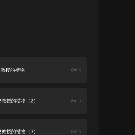
大秦：不裝了，你爹我是秦始皇丨爆
笑穿越丨伍壹劇社多人劇|趙家繼承
人秦朝
伍壹劇社
詭秘之主 | 多人有聲劇丨同名動畫原
著 | 西幻克蘇魯 | 烏賊作品
8082Audio
重生1980：開局迎娶姐姐閨蜜丨頭
陀淵領銜丨重生八零丨精品多人有聲
兒教授的禮物
8min
劇
頭陀淵講故事
成何體統丨雙穿反套路爆笑爽文丨冷
月淺淺&倔強的小紅丨精品多人有聲
劇
o冷月淺淺o
兒教授的禮物（2）
8min
兒教授的禮物（3）
8min