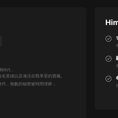
灰姑娘音樂
郭德綱於謙相聲全集
Him
德雲社郭德綱相聲VIP
安全警長啦咘啦哆·假期篇|新篇章加
更|寶寶巴士故事
寶寶巴士
凡人修仙傳|楊洋主演影視原著|薑廣
濤配音多播版本
光合積木
戰時代，
無名英雄以及淹没在戰爭里的寶藏。
摸金天師【第一季】（紫襟演播）
時代，無數的秘密被時間埋葬，
有聲的紫襟
無敵六皇子|爆笑穿越|無敵流皇子|安
燃領銜有聲小說
安燃