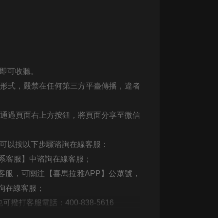
生命科學篇1-2·猴子警長科學探案記|
寶寶巴士科普
寶寶巴士
【新民間劇場】我的老千江湖｜ 有聲
的紫襟｜ 魔幻千手
有聲的紫襟
即可收聽。
《夜色鋼琴曲》
形式，嚴禁在任何第三方平臺傳播，違者
夜色鋼琴曲趙海洋
通過頁面右上方按鈕，將頁面分享至微信
太荒吞天訣丨熱血玄幻丨紫襟領銜有
聲劇
有聲的紫襟
可以按以下步驟谘詢在線客服：
嫡女貴嫁 | 一刀蘇蘇團隊制作 | 古言
系客服】中谘詢在線客服；
宮鬥重生爽文 多人有聲劇
客服，可關注【喜馬拉雅
APP
】公眾號，
一刀蘇蘇
詢在線客服；
中國大案紀實 | 每日一驚案！真實案
也可撥打客服電話：
400-838-5616
件恐怖刑偵尚文
大舌頭尚文