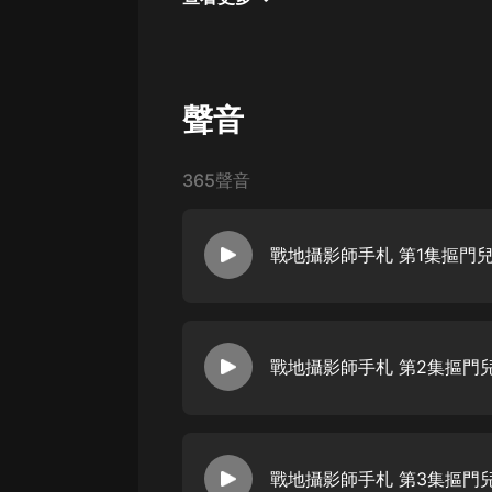
戲曲
旅遊
免費專區
聲音
暢銷書
其他
365聲音
戰地攝影師手札 第1集摳門
戰地攝影師手札 第2集摳門
戰地攝影師手札 第3集摳門