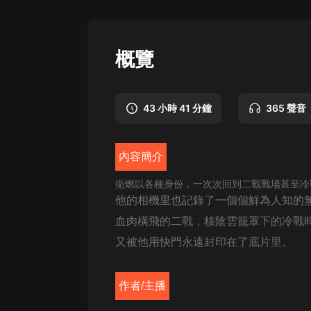
懸疑
科幻
概覽
好書精講
外語
43 小時 41 分鐘
365 聲音
耽美
認知思維
內容簡介
人文
衛燃以各種身份，一次次回到二戰戰場甚至冷
他的相機里也記錄了一個個鮮為人知的
音樂
血肉橫飛的二戰，核陰雲籠罩下的冷戰
粵語
又被他用快門永遠封印在了底片里。
頭條
娛樂
作者/主播