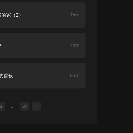
格的家（2）
7min
手
7min
燃的首殺
8min
3
...
37