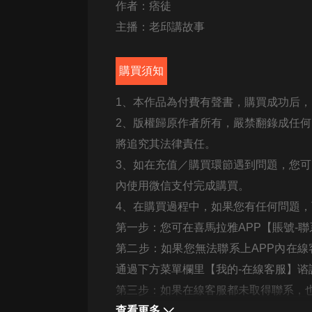
經典名著
作者：痞徒
人物傳記
主播：老邱講故事
電影
購買須知
生活
1
、本作品為付費有聲書，購買成功后，
英語
2
、版權歸原作者所有，嚴禁翻錄成任何
日語
將追究其法律責任。
課程
3
、如在充值／購買環節遇到問題，您可
少兒教育
內使用微信支付完成購買。
4
、在購買過程中，如果您有任何問題，
二次元
第一步：您可在喜馬拉雅
APP
【賬號
-
聯
教育培訓
第二步：如果您無法聯系上
APP
內在線
IT科技
通過下方菜單欄里【我的
-
在線客服】谘
第三步：如果在線客服都未取得聯系，
汽車
查看更多