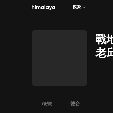
探索
全部
小說
戰地
個人成長
老
相聲評書
兒童
歷史
情感治愈
健康養生
商業財經
概覽
聲音
廣播劇