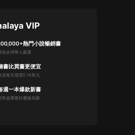
alaya VIP
100,000+熱門小說暢銷書
專為全球華人嚴選
聽書比買書更便宜
會員每天僅需0.16美元
每週一本爆款新書
預售超萬冊好書搶先聽