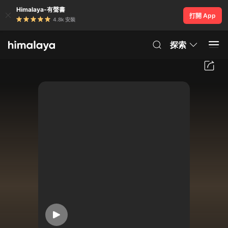
Himalaya-有聲書
打開 App
4.8k 安裝
探索