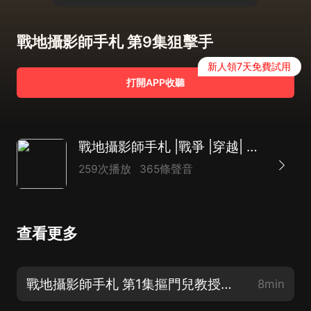
戰地攝影師手札 第9集狙擊手
新人領7天免費試用
打開APP收聽
戰地攝影師手札 |戰爭 |穿越| 詼諧| 幽默 | 老邱講故事 | 多人有聲劇
259次播放
365條聲音
查看更多
戰地攝影師手札 第1集摳門兒教授的禮物
8min