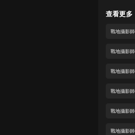
懸疑
查看更多
科幻
戰地攝影師
好書精講
外語
戰地攝影師
耽美
認知思維
戰地攝影師
人文
音樂
戰地攝影師
粵語
戰地攝影師
頭條
娛樂
戰地攝影師