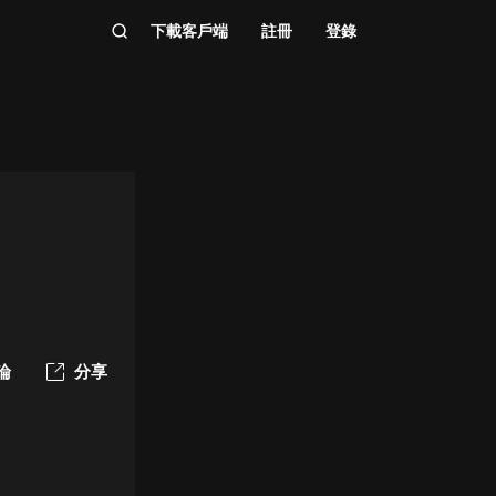
下載客戶端
註冊
登錄
論
分享