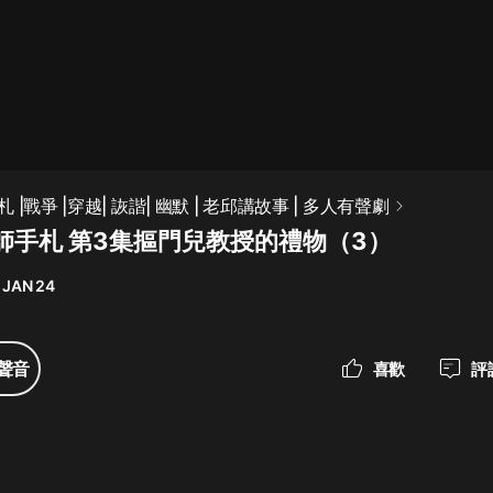
最佳女婿｜都市異能多人有聲劇｜一
種侃侃｜有聲小說
一種侃侃
米小圈上學記:一二三年級 | 暢銷出版
|戰爭 |穿越| 詼諧| 幽默 | 老邱講故事 | 多人有聲劇
物
師手札 第3集摳門兒教授的禮物（3）
米小圈
 JAN 24
破壞者聯盟篇1-4季·猴子警長科學探
案記|寶寶巴士
寶寶巴士
聲音
喜歡
評
大奉打更人丨頭陀淵領銜多人有聲
劇|暢聽全集|王鶴棣、田曦薇主演影
視劇原著|賣報小郎君
頭陀淵講故事
總有這樣的歌只想一個人聽