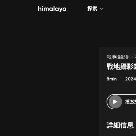
探索
全部
小說
個人成長
戰地攝影師手札 
相聲評書
戰地攝影
兒童
8min
2024
歷史
情感治愈
播放
健康養生
商業財經
詳細信息
廣播劇