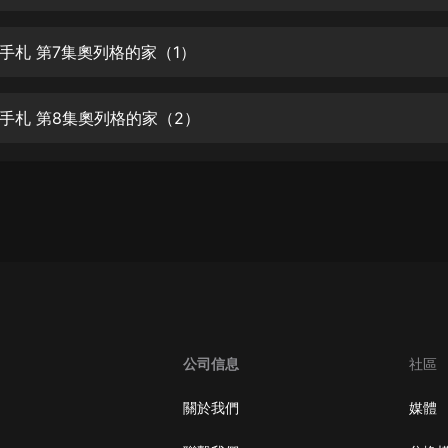
生命科學篇1-2·猴子警長科學探案記|
寶寶巴士科普
寶寶巴士
手札 第7集奧列格的家（1）
【新民間劇場】我的老千江湖｜ 有聲
的紫襟｜ 魔幻千手
手札 第8集奧列格的家（2）
有聲的紫襟
《夜色鋼琴曲》
夜色鋼琴曲趙海洋
太荒吞天訣丨熱血玄幻丨紫襟領銜有
聲劇
有聲的紫襟
嫡女貴嫁 | 一刀蘇蘇團隊制作 | 古言
宮鬥重生爽文 多人有聲劇
公司信息
社區
一刀蘇蘇
中國大案紀實 | 每日一驚案！真實案
關於我們
媒體
件恐怖刑偵尚文
大舌頭尚文