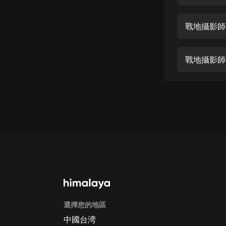
經典名著
人物傳記
戰地攝影師
電影
生活
戰地攝影師
英語
日語
課程
少兒教育
二次元
教育培訓
IT科技
選擇您的地區
汽車
中國台湾