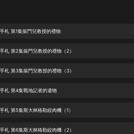
灰姑娘音樂
郭德綱於謙相聲全集
德雲社郭德綱相聲VIP
手札 第1集摳門兒教授的禮物
安全警長啦咘啦哆·假期篇|新篇章加
更|寶寶巴士故事
手札 第2集摳門兒教授的禮物（2）
寶寶巴士
凡人修仙傳|楊洋主演影視原著|薑廣
濤配音多播版本
手札 第3集摳門兒教授的禮物（3）
光合積木
手札 第4集戰地記者的遺物
摸金天師【第一季】（紫襟演播）
有聲的紫襟
手札 第5集斯大林格勒絞肉機（1）
無敵六皇子|爆笑穿越|無敵流皇子|安
燃領銜有聲小說
安燃
手札 第6集斯大林格勒絞肉機（2）