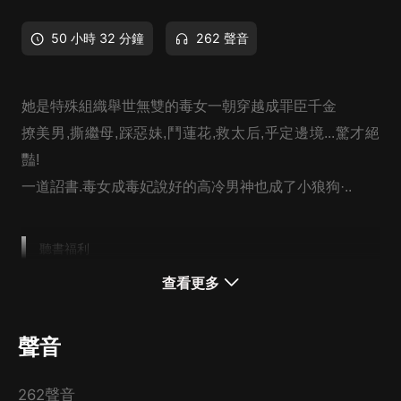
50 小時 32 分鐘
262 聲音
她是特殊組織舉世無雙的毒女一朝穿越成罪臣千金
撩美男,撕繼母,踩惡妹,鬥蓮花,救太后,乎定邊境...驚才絕
豔!
一道詔書.毒女成毒妃說好的高冷男神也成了小狼狗·..
聽書福利
一、訂閱福利
查看更多
訂閱每滿500人，爆更5集！
二、播放福利
聲音
播放量每滿50萬，爆更10集！
三、評論福利
262聲音
專輯五星好評，評論並獲得“優質評論”標簽的評論，或者得到