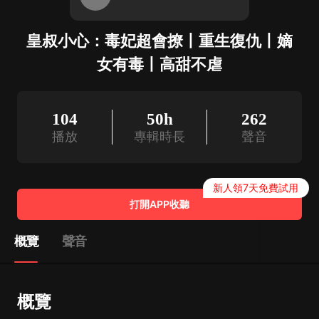
皇叔小心：毒妃超會撩丨重生復仇丨嫡
女有毒丨高甜不虐
104
50h
262
播放
專輯時長
聲音
新人領7天免費試用
打開APP收聽
概覽
聲音
概覽