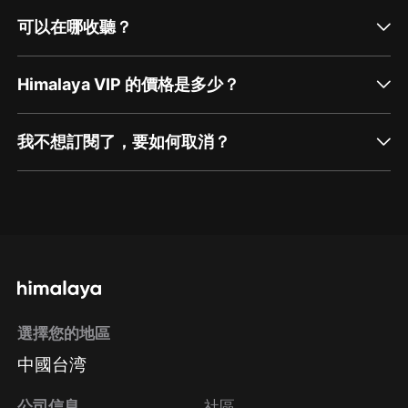
可以在哪收聽？
Himalaya VIP 的價格是多少？
我不想訂閱了，要如何取消？
通過網頁端訂閱如何取消？
點擊這裡
通過手機端訂閱如何取消？
選擇您的地區
Apple Store取消訂閱
中國台湾
方法
Google Play取消訂閱方法
公司信息
社區