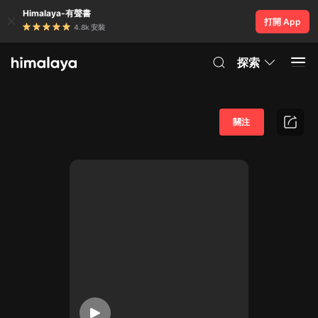
Himalaya-有聲書
打開 App
4.8k 安裝
探索
關注