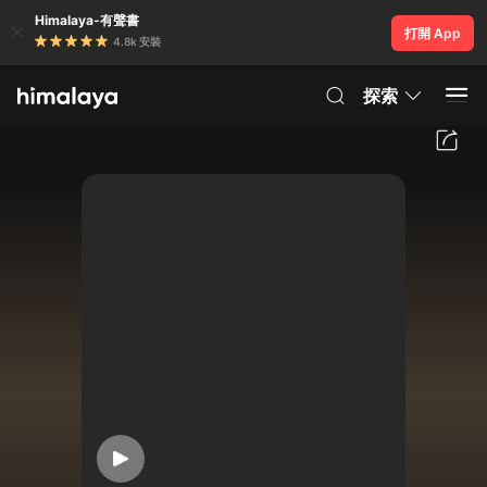
Himalaya-有聲書
打開 App
4.8k 安裝
探索