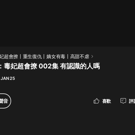
最佳女婿｜都市異能多人有聲劇｜一
種侃侃｜有聲小說
一種侃侃
米小圈上學記:一二三年級 | 暢銷出版
妃超會撩丨重生復仇丨嫡女有毒丨高甜不虐
物
：毒妃超會撩 002集 有認識的人嗎
米小圈
 JAN 25
破壞者聯盟篇1-4季·猴子警長科學探
案記|寶寶巴士
寶寶巴士
聲音
喜歡
評
大奉打更人丨頭陀淵領銜多人有聲
劇|暢聽全集|王鶴棣、田曦薇主演影
視劇原著|賣報小郎君
頭陀淵講故事
總有這樣的歌只想一個人聽