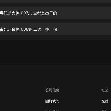
生命科學篇1-2·猴子警長科學探案記|
寶寶巴士科普
寶寶巴士
毒妃超會撩 007集 全都是她干的
【新民間劇場】我的老千江湖｜ 有聲
的紫襟｜ 魔幻千手
毒妃超會撩 008集 二選一挑一個
有聲的紫襟
《夜色鋼琴曲》
夜色鋼琴曲趙海洋
太荒吞天訣丨熱血玄幻丨紫襟領銜有
聲劇
有聲的紫襟
嫡女貴嫁 | 一刀蘇蘇團隊制作 | 古言
宮鬥重生爽文 多人有聲劇
公司信息
社區
一刀蘇蘇
中國大案紀實 | 每日一驚案！真實案
關於我們
媒體
件恐怖刑偵尚文
大舌頭尚文