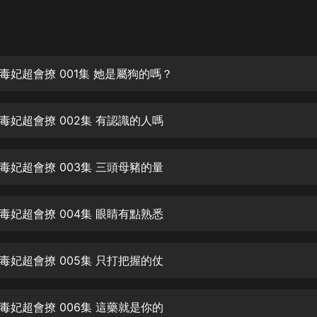
灰姑娘音樂
郭德綱於謙相聲全集
德雲社郭德綱相聲VIP
毒妃超會撩 001集 她是屬狗的嗎？
安全警長啦咘啦哆·假期篇|新篇章加
更|寶寶巴士故事
毒妃超會撩 002集 有認識的人嗎
寶寶巴士
凡人修仙傳|楊洋主演影視原著|薑廣
濤配音多播版本
毒妃超會撩 003集 三頭母豬的量
光合積木
毒妃超會撩 004集 眼睛有點熟悉
摸金天師【第一季】（紫襟演播）
有聲的紫襟
毒妃超會撩 005集 只打把握的仗
無敵六皇子|爆笑穿越|無敵流皇子|安
燃領銜有聲小說
安燃
毒妃超會撩 006集 這藥就是你的