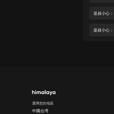
經典名著
人物傳記
皇叔小心：
電影
生活
皇叔小心：
英語
日語
課程
少兒教育
二次元
教育培訓
IT科技
選擇您的地區
汽車
中國台湾