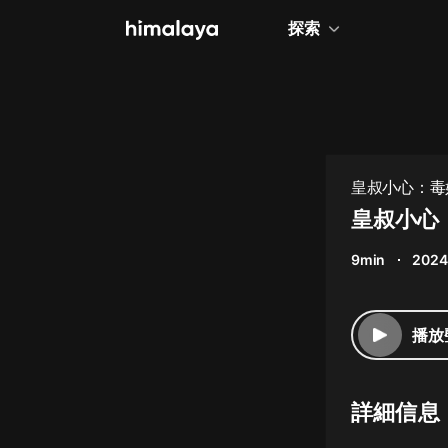
探索
全部
小說
個人成長
皇叔小心：毒
相聲評書
皇叔小心
兒童
9min
2024
歷史
情感治愈
播放
健康養生
商業財經
詳細信息
廣播劇