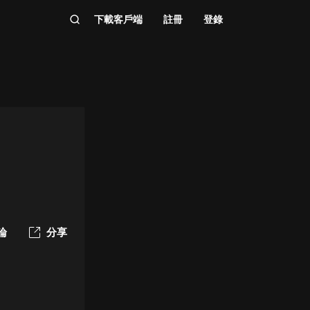
下載客戶端
註冊
登錄
論
分享