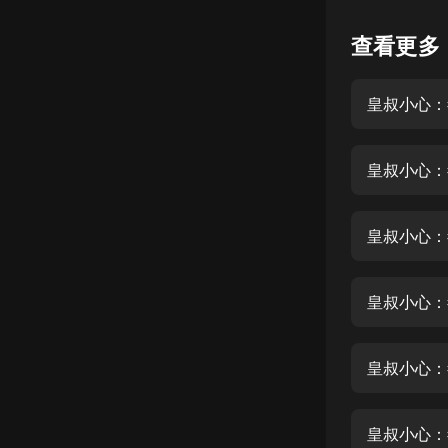
懸疑
查看更多
科幻
皇叔小心：
好書精講
外語
皇叔小心：
耽美
認知思維
皇叔小心：
人文
音樂
皇叔小心：
粵語
皇叔小心：
頭條
娛樂
皇叔小心：