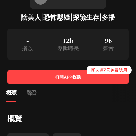
陰美人|恐怖懸疑|探險生存|多播
-
12h
96
播放
專輯時長
聲音
新人領7天免費試用
打開APP收聽
概覽
聲音
概覽