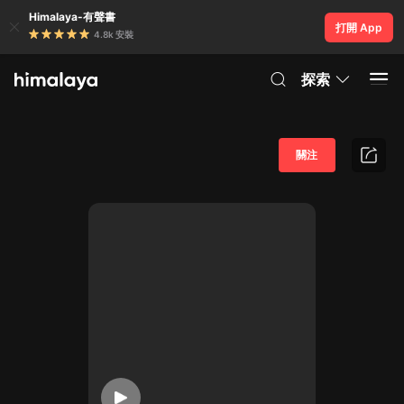
Himalaya-有聲書
打開 App
4.8k 安裝
探索
關注