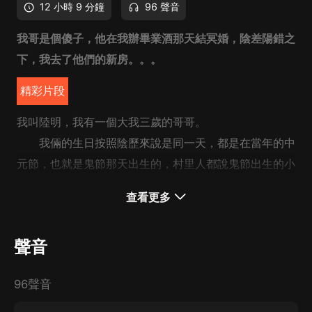
12 小時 9 分鐘
96 聲音
我哥是個傻子，他在我辦畢業酒那天結冥婚，陰差陽錯之
下，我去了他們的新房。。。
精彩片段
我叫陸明，我有一個大我三歲的哥哥。
我倆的生日按照陰歷來說是同一天，都是在當年的中
元節，也就是鬼節那天出生的，村里人都說鬼節出生的小
孩都活不長。
查看更多
也不知道是不是因為這個原因，我哥哥一生下來腦子
就有缺陷，也就是說我哥哥天生就是個傻子，我爸媽在我
聲音
哥兩歲的時候就發現了這點，所以不得已，當時頂著計劃
生育的嚴查，偷摸的生下了我。
96聲音
聽我媽說，當時我出生下來以后情況也不容樂觀，因
為我除了睡覺的時間以外總是哭，没日没夜的哭，而且眼