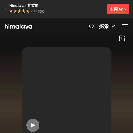
Himalaya-有聲書
打開 App
4.8k 安裝
探索