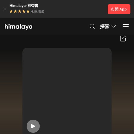
Himalaya-有聲書
打開 App
4.8k 安裝
探索