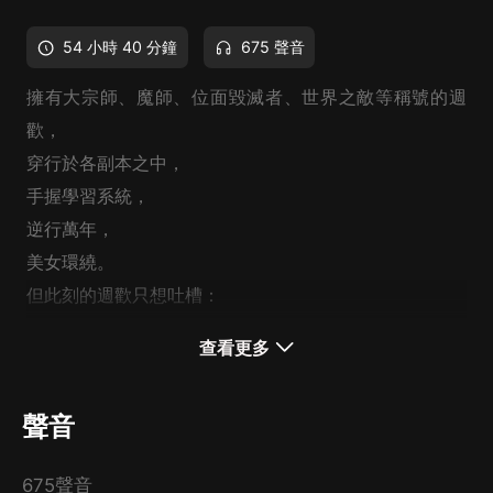
54 小時 40 分鐘
675 聲音
擁有大宗師、魔師、位面毀滅者、世界之敵等稱號的週
歡，
穿行於各副本之中，
手握學習系統，
逆行萬年，
美女環繞。
但此刻的週歡只想吐槽：
蒼天呐！
查看更多
你這系統是個假的吧！！
聲音
675聲音