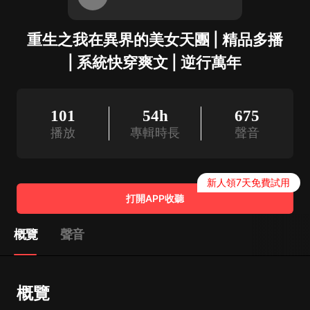
重生之我在異界的美女天團 | 精品多播
| 系統快穿爽文 | 逆行萬年
101
54h
675
播放
專輯時長
聲音
新人領7天免費試用
打開APP收聽
概覽
聲音
概覽