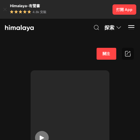
Himalaya-有聲書
打開 App
4.8k 安裝
探索
關注