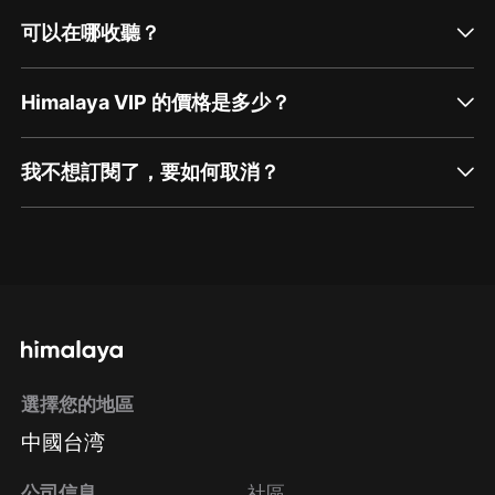
可以在哪收聽？
Himalaya VIP 的價格是多少？
我不想訂閱了，要如何取消？
通過網頁端訂閱如何取消？
點擊這裡
通過手機端訂閱如何取消？
選擇您的地區
Apple Store取消訂閱
中國台湾
方法
Google Play取消訂閱方法
公司信息
社區