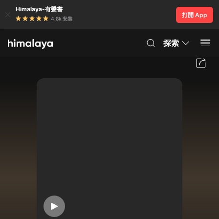
Himalaya-有聲書
打開 App
4.8k 安裝
探索