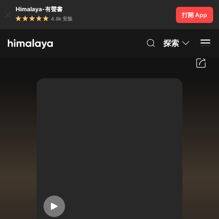
Himalaya-有聲書
打開 App
4.8k 安裝
探索