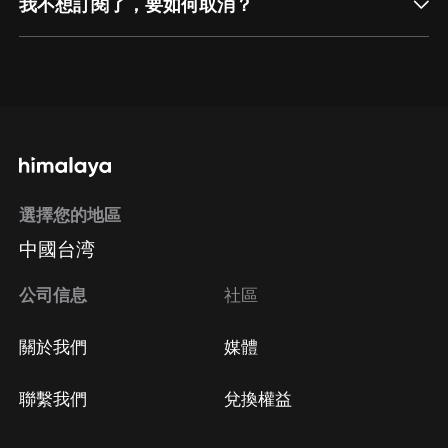
我不想訂閱了，要如何取消？
通過網頁端訂閱如何取消？
點擊這裡
通過手機端訂閱如何取消？
選擇您的地區
Apple Store取消訂閱
中國台湾
方法
Google Play取消訂閱方法
公司信息
社區
關於我們
媒體
聯繫我們
兌換權益