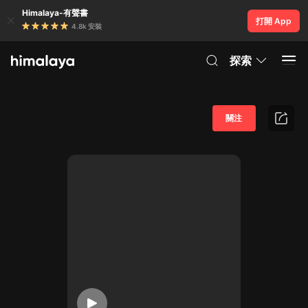
Himalaya-有聲書
打開 App
4.8k 安裝
探索
關注