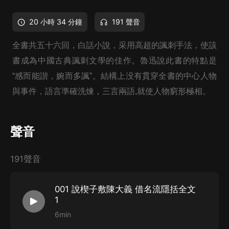
20 小時 34 分鐘
191 聲音
全書共五十六回，白話小說，采用高超的諷刺手法，使該
書成為中國古典諷刺文學的佳作。
魯迅說此書的特點是
“感而能諧，婉而多諷”。
結構上没有貫穿全書的中心人物
與事件，
語言準確洗煉，三言兩語,就使人物窮形極相。
聲音
191聲音
001 說楔子敷陳大義 借名流隱括全文
1
6min