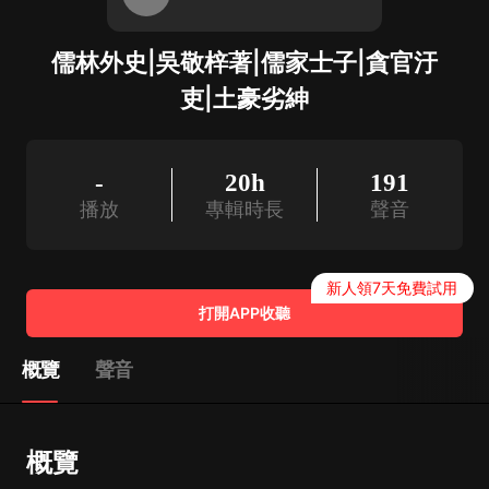
儒林外史|吳敬梓著|儒家士子|貪官汙
吏|土豪劣紳
-
20h
191
播放
專輯時長
聲音
新人領7天免費試用
打開APP收聽
概覽
聲音
概覽