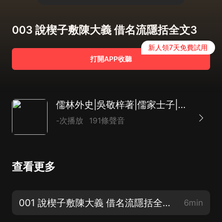
003 說楔子敷陳大義 借名流隱括全文3
新人領7天免費試用
打開APP收聽
儒林外史|吳敬梓著|儒家士子|貪官汙吏|土豪劣紳
-次播放
191條聲音
查看更多
001 說楔子敷陳大義 借名流隱括全文1
6min