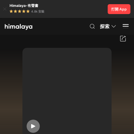
Himalaya-有聲書
打開 App
4.8k 安裝
探索