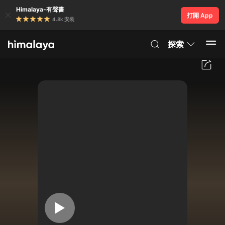
Himalaya-有聲書
打開 App
4.8k 安裝
探索