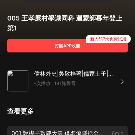
005 王孝廉村學識同科 週蒙師暮年登上
第1
新人領7天免費試用
打開APP收聽
儒林外史|吳敬梓著|儒家士子|貪官汙吏|土豪劣紳
-次播放
191條聲音
查看更多
001 說楔子敷陳大義 借名流隱括全文1
6min