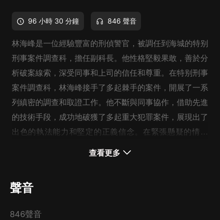
96 小時 30 分鐘
846 聲音
林海峰是一位經驗豐富的刑偵警官，被調任到海城的特别
刑事案件調查科，擔任副科長。他性格堅毅果敢，善於分
析破案線索，深受同事和上司的信任和尊重。在特别刑事
案件調查科，林海峰接手了多起棘手的案件，開展了一系
列縝密的調查和取證工作。他不斷與同事協作，借助先進
的技術手段，成功地破獲了多起重大犯罪案件，展現出了
出色的執法能力和堅定的正義信念。在緊張懸疑的情節
中，反映出現代社會中的治安困境和犯罪現狀，呈現出刑
查看更多
偵警察的艱辛工作和頑強精神。同時，也探討了正義、法
律等社會議題，以期喚起大家的社會責任感和法治意識。
聲音
846聲音