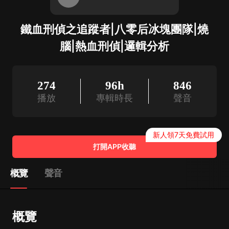
鐵血刑偵之追蹤者|八零后冰塊團隊|燒
腦|熱血刑偵|邏輯分析
274
96h
846
播放
專輯時長
聲音
新人領7天免費試用
打開APP收聽
概覽
聲音
概覽