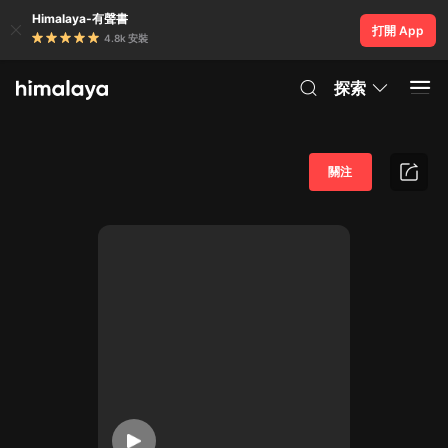
Himalaya-有聲書
打開 App
4.8k 安裝
探索
關注