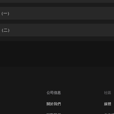
生命科學篇1-2·猴子警長科學探案記|
寶寶巴士科普
寶寶巴士
訊（一）
【新民間劇場】我的老千江湖｜ 有聲
的紫襟｜ 魔幻千手
訊（二）
有聲的紫襟
《夜色鋼琴曲》
夜色鋼琴曲趙海洋
太荒吞天訣丨熱血玄幻丨紫襟領銜有
聲劇
有聲的紫襟
嫡女貴嫁 | 一刀蘇蘇團隊制作 | 古言
宮鬥重生爽文 多人有聲劇
公司信息
社區
一刀蘇蘇
中國大案紀實 | 每日一驚案！真實案
關於我們
媒體
件恐怖刑偵尚文
大舌頭尚文