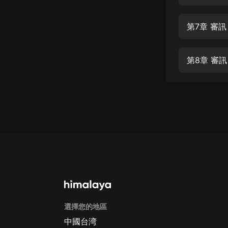
經典名著
人物傳記
第7章 審
電影
生活
第8章 審
英語
日語
課程
少兒教育
二次元
教育培訓
IT科技
選擇您的地區
汽車
中國台湾