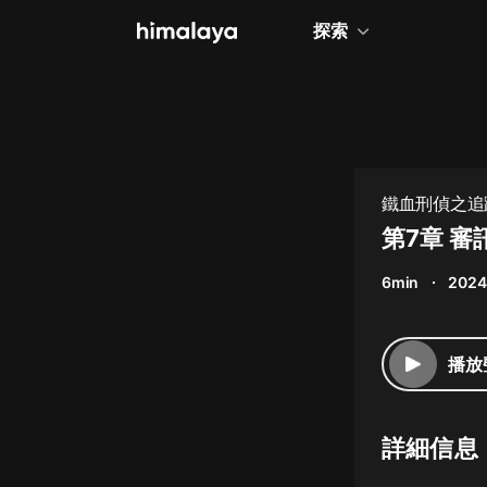
探索
全部
小說
個人成長
鐵血刑偵之追
相聲評書
第7章 審
兒童
6min
2024
歷史
情感治愈
播放
健康養生
商業財經
詳細信息
廣播劇