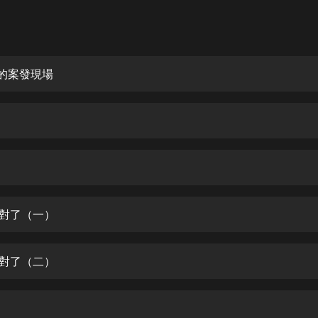
灰姑娘音樂
郭德綱於謙相聲全集
德雲社郭德綱相聲VIP
烈的案發現場
安全警長啦咘啦哆·假期篇|新篇章加
更|寶寶巴士故事
寶寶巴士
凡人修仙傳|楊洋主演影視原著|薑廣
濤配音多播版本
光合積木
疑對了（一）
摸金天師【第一季】（紫襟演播）
有聲的紫襟
疑對了（二）
無敵六皇子|爆笑穿越|無敵流皇子|安
燃領銜有聲小說
安燃