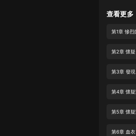
懸疑
查看更多
科幻
第1章 慘
好書精講
外語
第2章 懷疑
耽美
認知思維
第3章 發現
人文
音樂
第4章 懷
粵語
第5章 懷
頭條
娛樂
第6章 血衣