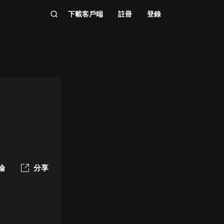
下載客戶端
註冊
登錄
論
分享