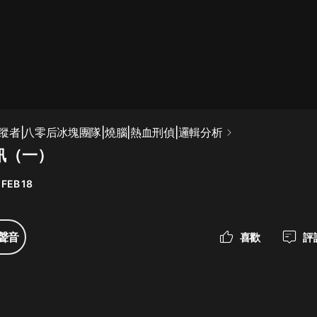
最佳女婿｜都市異能多人有聲劇｜一
種侃侃｜有聲小說
一種侃侃
米小圈上學記:一二三年級 | 暢銷出版
蹤者|八零后冰塊團隊|燒腦|熱血刑偵|邏輯分析
物
訊（一）
米小圈
 FEB 18
破壞者聯盟篇1-4季·猴子警長科學探
案記|寶寶巴士
寶寶巴士
聲音
喜歡
評
大奉打更人丨頭陀淵領銜多人有聲
劇|暢聽全集|王鶴棣、田曦薇主演影
視劇原著|賣報小郎君
頭陀淵講故事
總有這樣的歌只想一個人聽