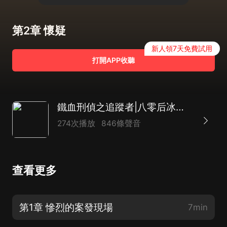
第2章 懷疑
新人領7天免費試用
打開APP收聽
鐵血刑偵之追蹤者|八零后冰塊團隊|燒腦|熱血刑偵|邏輯分析
274次播放
846條聲音
查看更多
第1章 慘烈的案發現場
7min