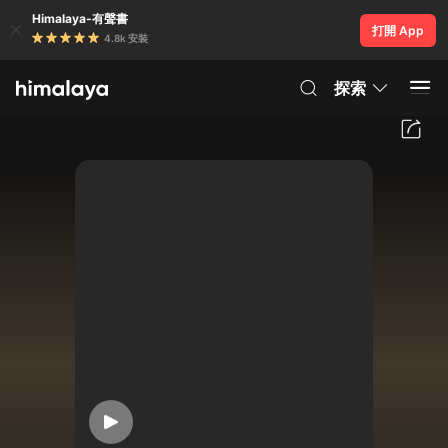
Himalaya-有聲書
打開 App
4.8k 安裝
探索