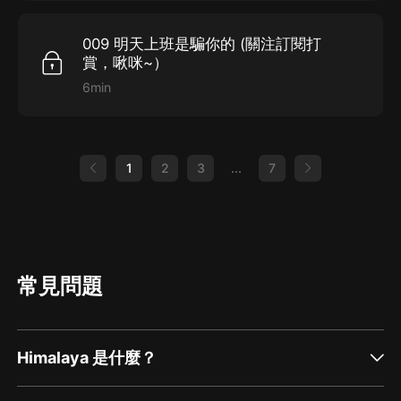
009 明天上班是騙你的 (關注訂閱打
賞，啾咪~）
6min
1
2
3
...
7
常見問題
Himalaya 是什麼？