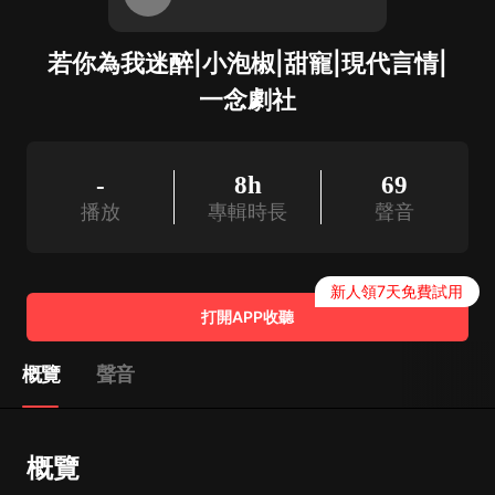
若你為我迷醉|小泡椒|甜寵|現代言情|
一念劇社
-
8h
69
播放
專輯時長
聲音
新人領7天免費試用
打開APP收聽
概覽
聲音
概覽