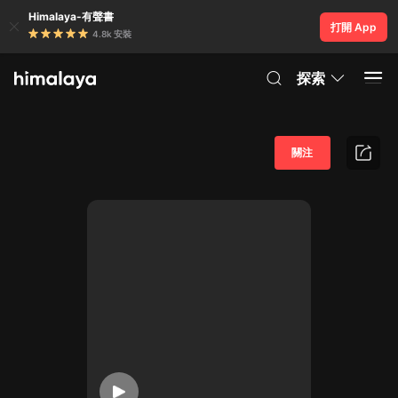
Himalaya-有聲書
打開 App
4.8k 安裝
探索
關注