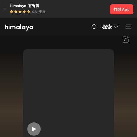
Himalaya-有聲書
打開 App
4.8k 安裝
探索