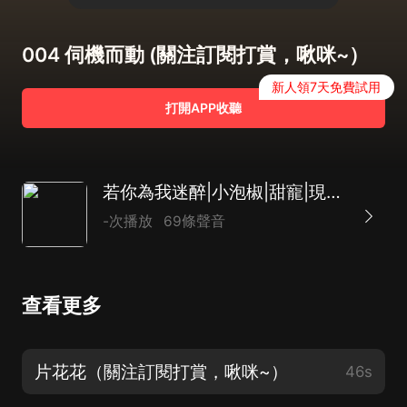
004 伺機而動 (關注訂閱打賞，啾咪~）
新人領7天免費試用
打開APP收聽
若你為我迷醉|小泡椒|甜寵|現代言情|一念劇社
-次播放
69條聲音
查看更多
片花花（關注訂閱打賞，啾咪~）
46s