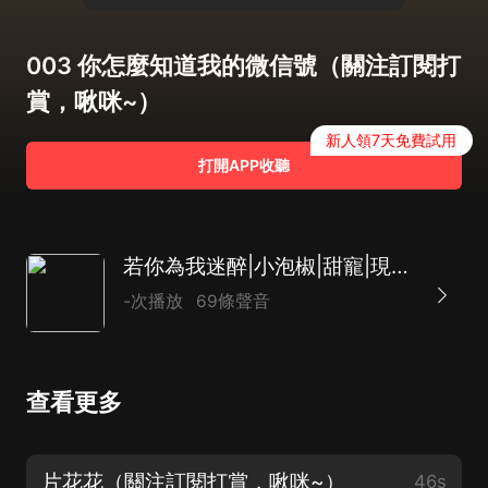
003 你怎麼知道我的微信號（關注訂閱打
賞，啾咪~）
新人領7天免費試用
打開APP收聽
若你為我迷醉|小泡椒|甜寵|現代言情|一念劇社
-次播放
69條聲音
查看更多
片花花（關注訂閱打賞，啾咪~）
46s