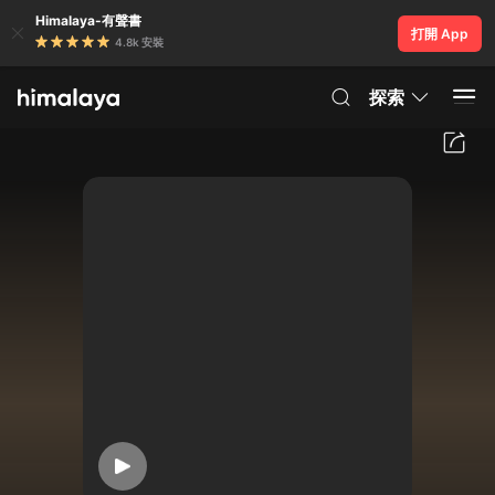
Himalaya-有聲書
打開 App
4.8k 安裝
探索