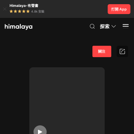
Himalaya-有聲書
打開 App
4.8k 安裝
探索
關注