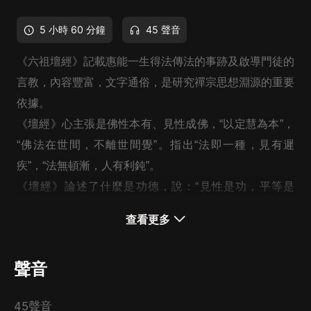
5 小時 60 分鐘
45 聲音
《六祖壇經》記載惠能一生得法傳法的事跡及啟導門徒的
言教，內容豐富，文字通俗，是研究禪宗思想淵源的重要
依據。
《壇經》心主張是佛性本有、見性成佛，“以定慧為本”，
“佛法在世間，不離世間覺”。指出“法即一種，見有遲
疾”，“法無頓漸，人有利鈍”。
《壇經》論述了什麼是功德，說：“見性是功，平等是
德。念念無滯，常見本性，真實妙用，名為功德”。
查看更多
專輯簡介：
為了保證經文內容的上下銜接和完整，本專輯采用一集原
聲音
文、一集直譯的結構。
所謂直譯，就是用最直接的語言翻
譯。因經文距現在的時間和空間太過久遠，很多思想無法
45聲音