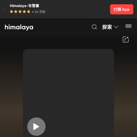
Himalaya-有聲書
打開 App
4.8k 安裝
探索