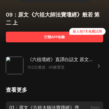
09：原文《六祖大師法寶壇經》般若 第
二 上
新人領7天免費試用
打開APP收聽
《六祖壇經》直譯白話文 原文字幕 大藏經 諸宗部
102次播放
45條聲音
查看更多
01：原文《六祖大師法寶壇經》序
2min