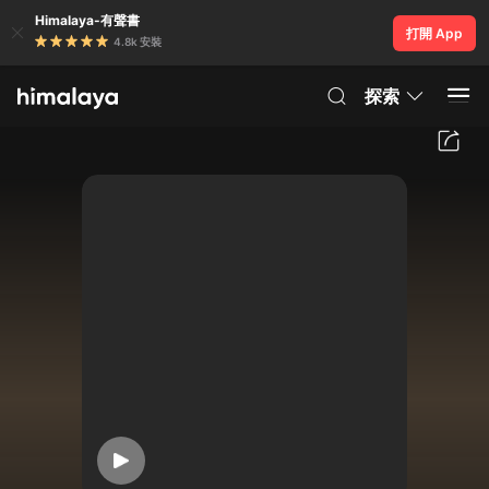
Himalaya-有聲書
打開 App
4.8k 安裝
探索