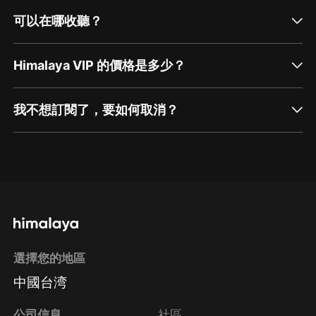
可以在哪收聽？
Himalaya VIP 的價格是多少？
我不想訂閱了，要如何取消？
通過網頁端訂閱如何取消？
點擊這裡
通過手機端訂閱如何取消？
選擇您的地區
Apple Store取消訂閱
中國台湾
方法
Google Play取消訂閱方法
公司信息
社區