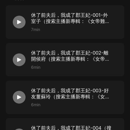
【喜馬拉雅APP】公眾號，通過下方菜單欄里【我的-在
線客服】谘詢在線客服；
休了前夫后，我成了郡王妃-001-外
第三步：如果在線客服都未取得聯系，也可撥打客服電
室子（搜索主播新專輯：《女帝難
話：400-838-5616
當》）
7min
休了前夫后，我成了郡王妃-002-離
開侯府（搜索主播新專輯：《女帝難
當》）
6min
休了前夫后，我成了郡王妃-003-好
友薑蘇玲（搜索主播新專輯：《女帝
難當》）
6min
休了前夫后，我成了郡王妃-004（搜