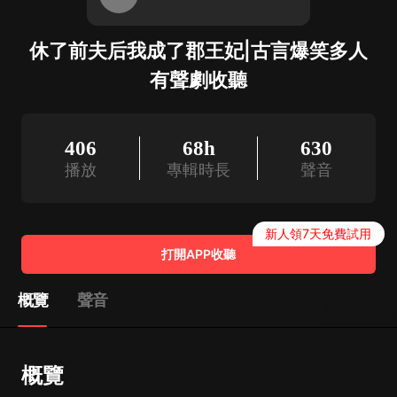
休了前夫后我成了郡王妃|古言爆笑多人
有聲劇收聽
406
68h
630
播放
專輯時長
聲音
新人領7天免費試用
打開APP收聽
概覽
聲音
概覽