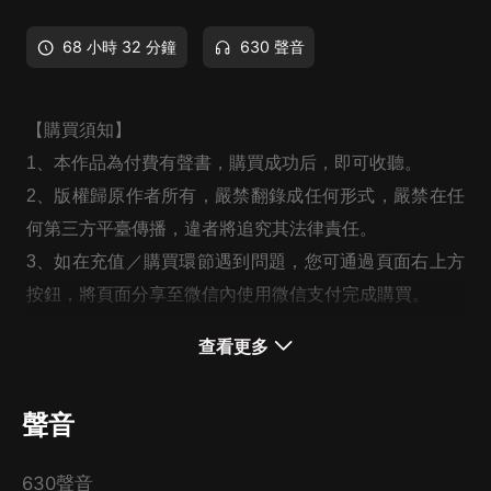
68 小時 32 分鐘
630 聲音
【購買須知】
1、本作品為付費有聲書，購買成功后，即可收聽。
2、版權歸原作者所有，嚴禁翻錄成任何形式，嚴禁在任
何第三方平臺傳播，違者將追究其法律責任。
3、如在充值／購買環節遇到問題，您可通過頁面右上方
按鈕，將頁面分享至微信內使用微信支付完成購買。
4、在購買過程中，如果您有任何問題，可以按以下步驟
查看更多
谘詢在線客服：
第一步：您可在喜馬拉雅APP【賬號-聯系客服】中谘詢
聲音
在線客服；
第二步：如果您無法聯系上APP內在線客服，可關注
630聲音