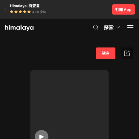
Himalaya-有聲書
打開 App
4.8k 安裝
探索
關注