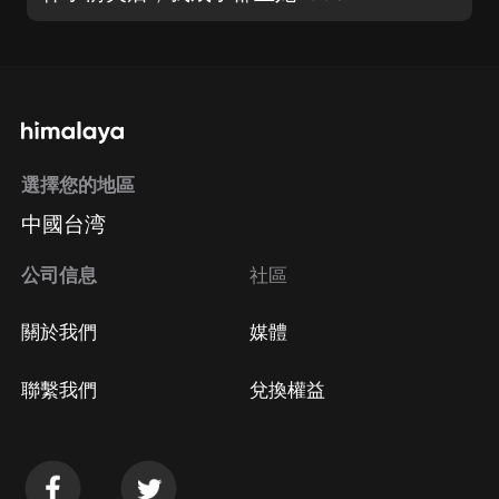
選擇您的地區
中國台湾
公司信息
社區
關於我們
媒體
聯繫我們
兌換權益