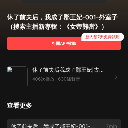
休了前夫后，我成了郡王妃-001-外室子
（搜索主播新專輯：《女帝難當》）
新人領7天免費試用
打開APP收聽
休了前夫后我成了郡王妃|古言爆笑多人有聲劇收聽
406次播放
630條聲音
查看更多
休了前夫后，我成了郡王妃-001-外室子（搜索主播新專輯：《女帝難當》）
7min