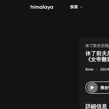
探索
全部
小說
個人成長
休了前夫后我
相聲評書
休了前夫
《女帝難
兒童
6min
2024
歷史
情感治愈
播放
健康養生
商業財經
詳細信息
廣播劇