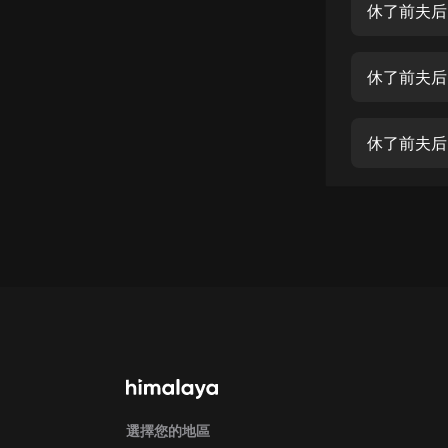
經典名著
人物傳記
電影
生活
英語
日語
課程
少兒教育
二次元
教育培訓
IT科技
汽車
選擇您的地區