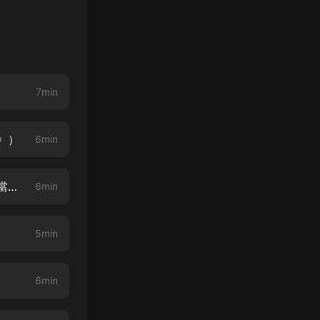
）
7min
》）
6min
休了前夫后，我成了郡王妃-003-好友薑蘇玲（搜索主播新專輯：《女帝難當》）
6min
5min
6min