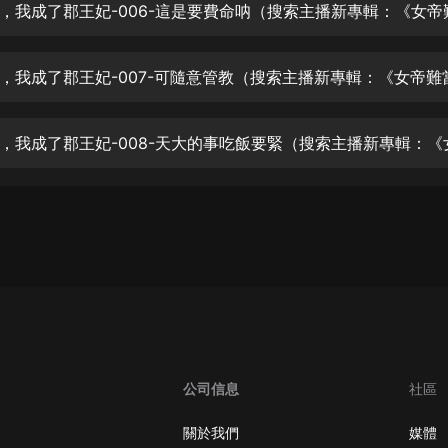
生命科學篇1-2·猴子警長科學探案記|
寶寶巴士科普
寶寶巴士
【新民間劇場】我的老千江湖｜ 有聲
的紫襟｜ 魔幻千手
有聲的紫襟
《夜色鋼琴曲》
夜色鋼琴曲趙海洋
太荒吞天訣丨熱血玄幻丨紫襟領銜有
聲劇
有聲的紫襟
嫡女貴嫁 | 一刀蘇蘇團隊制作 | 古言
宮鬥重生爽文 多人有聲劇
一刀蘇蘇
公司信息
社區
中國大案紀實 | 每日一驚案！真實案
件恐怖刑偵尚文
關於我們
媒體
大舌頭尚文