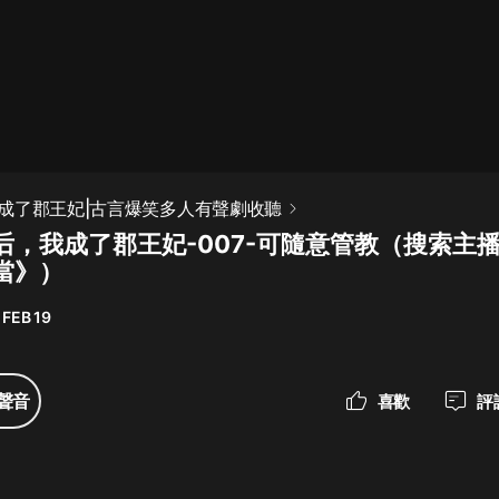
最佳女婿｜都市異能多人有聲劇｜一
種侃侃｜有聲小說
一種侃侃
米小圈上學記:一二三年級 | 暢銷出版
成了郡王妃|古言爆笑多人有聲劇收聽
物
后，我成了郡王妃-007-可隨意管教（搜索主
米小圈
當》）
破壞者聯盟篇1-4季·猴子警長科學探
案記|寶寶巴士
 FEB 19
寶寶巴士
大奉打更人丨頭陀淵領銜多人有聲
聲音
喜歡
評
劇|暢聽全集|王鶴棣、田曦薇主演影
視劇原著|賣報小郎君
頭陀淵講故事
總有這樣的歌只想一個人聽