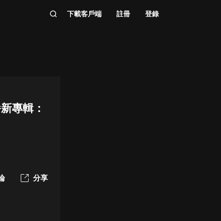
下載客戶端
註冊
登錄
播新專輯：
論
分享