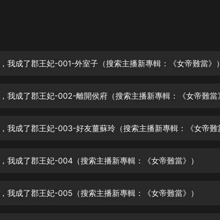
灰姑娘音樂
郭德綱於謙相聲全集
德雲社郭德綱相聲VIP
，我成了郡王妃-001-外室子（搜索主播新專輯：《女帝難當》
安全警長啦咘啦哆·假期篇|新篇章加
更|寶寶巴士故事
寶寶巴士
，我成了郡王妃-002-離開侯府（搜索主播新專輯：《女帝難當
凡人修仙傳|楊洋主演影視原著|薑廣
濤配音多播版本
光合積木
摸金天師【第一季】（紫襟演播）
有聲的紫襟
，我成了郡王妃-004（搜索主播新專輯：《女帝難當》）
無敵六皇子|爆笑穿越|無敵流皇子|安
，我成了郡王妃-005（搜索主播新專輯：《女帝難當》）
燃領銜有聲小說
安燃