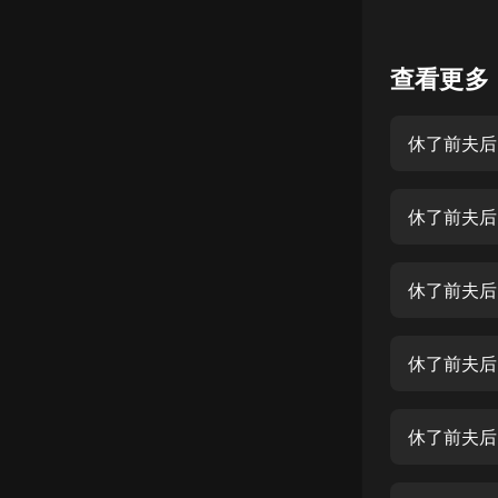
懸疑
查看更多
科幻
好書精講
休了前夫后
外語
耽美
休了前夫后
認知思維
人文
音樂
休了前夫后
粵語
頭條
休了前夫后
娛樂