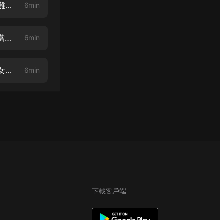
休了前夫后，我成了郡王妃-006-這是要費命呐（搜索主播新專輯：《女帝難當》）
6min
休了前夫后，我成了郡王妃-007-可隨意管教（搜索主播新專輯：《女帝難當》）
6min
休了前夫后，我成了郡王妃-008-天大的事吃飯要緊（搜索主播新專輯：《女帝難當》）
6min
下載客戶端