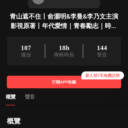
青山遮不住丨俞灝明&李曼&李乃文主演
影視原著丨年代愛情｜青春勵志｜時代
情感
107
18h
144
播放
專輯時長
聲音
新人領7天免費試用
打開APP收聽
概覽
聲音
概覽