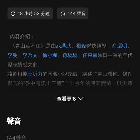
18 小時 52 分鐘
144 聲音
內容介紹：
《青山遮不住》是由
武洪武
、
楊鋒
聯袂執導，
俞灝明
、
李曼
、
李乃文
、
徐小颯
、
孫驍驍
、
任東霖
領銜主演的年代
勵志情感大劇。
該劇根據
王沂力
的同名小說改編。講述了青山環抱、條件
艱苦的“魯中電訊十三廠”二十余年的興衰變遷，以洪遠
山、路小青、公天亮、左紅衛、夏琳為代表的一批時代青
查看更多
年，他們立足本職，愛崗敬業，為國家通訊建設拋灑熱
血、奉獻青春，也在愛情、友情、親情中尋找自我、升華
聲音
人生的情感故事。
該劇於2021年7月11日在山東齊魯頻道首播。
144聲音