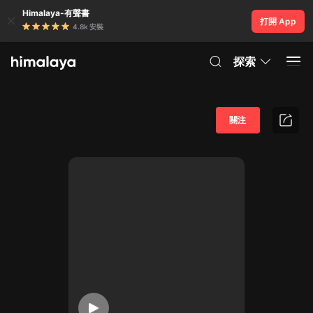
Himalaya-有聲書
打開 App
4.8k 安裝
探索
關注