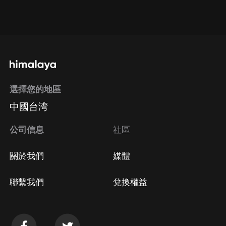
通過網頁端訂閱如何取消？
點擊這裡
通過手機端訂閱如何取消？
選擇您的地區
Apple Store取消訂閱
中國台湾
方法
Google Play取消訂閱方法
公司信息
社區
關於我們
媒體
聯繫我們
兌換權益