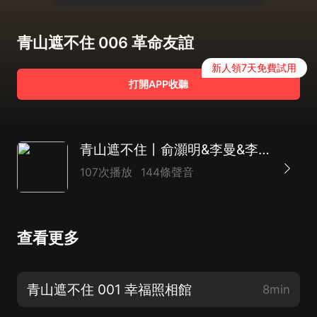
青山遮不住 006 革命友誼
新人領7天免費試用
打開APP收聽
青山遮不住丨俞灝明&李曼&李乃文主演影視原著丨年代愛情｜青春勵志｜時代情感
107次播放
144條聲音
查看更多
青山遮不住 001 幸福照相館
8min