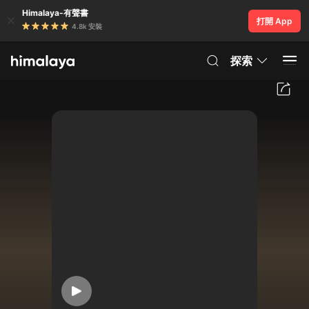
Himalaya-有聲書
打開 App
4.8k 安裝
探索