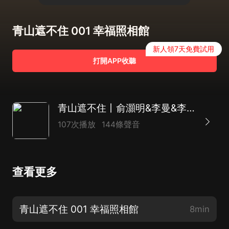
青山遮不住 001 幸福照相館
新人領7天免費試用
打開APP收聽
青山遮不住丨俞灝明&李曼&李乃文主演影視原著丨年代愛情｜青春勵志｜時代情感
107次播放
144條聲音
查看更多
青山遮不住 001 幸福照相館
8min