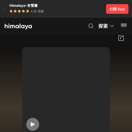
Himalaya-有聲書
打開 App
4.8k 安裝
探索