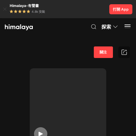
Himalaya-有聲書
打開 App
4.8k 安裝
探索
關注