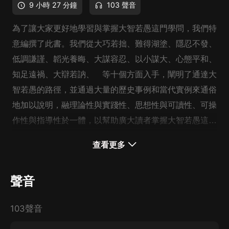
9 小時 27 分鐘
103 聲音
為了讓大家更好地學習與掌握大智若愚這門學問，我們特
意編撰了此書。我們從大巧若拙、難得湖塗、隱忍不發、
低調謙謹、韜光養晦、大謀容忍、以小謀大、心態平和、
知足遠禍、大辯若訥、 等十個方面入手，闡明了通達大
智若愚的路徑，並通過大量的歷史事例和當代實例來通俗
地加以說明，融理論性與實踐性、思想性與可讀性、可操
作性與指導性於一體，以幫助廣大讀者掌握大智若愚這門
智慧之學，使大家總能於復雜險惡的環境中能夠做到明哲
查看更多
保身，安身立命，在復雜詭異的人生路上進退自如，繞開
彎路，開創廣闊的發展空間，成就一份輝煌的事業，收獲
聲音
豐盈美滿的人生！
103聲音