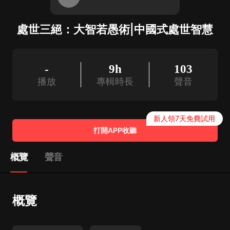
處世三絕：大智若愚術|中國式處世智慧
-
9h
103
播放
專輯時長
聲音
新人領7天免費試用
打開APP收聽
概覽
聲音
概覽